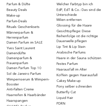
Parfum & Düfte
Welcher Farbtyp bin ich
Beauty Deals
EdP, EdT & Co.: Das sind die
Unterschiede
Make-up
Milien entfernen
Parfum-Deals
Glossing für die Haare
Rituals Geschenksets
Gesichtspflege: Diese
Männerparfum &
Reihenfolge ist die richtige
Herrenparfum
Dauerwelle pflegen
Damen Parfum im SALE
Lip Tint & Lip Stain
Yves Saint Laurent
Arabische Parfums
Damendüfte
Damenparfum &
Haare in der Sauna schützen
Frauenparfum
Festes Parfum
Damen Parfum Top 10
Haarausfall im Alter
Sol de Janeiro Parfum
Koffein gegen Haarausfall
Wimpernserum & Wimpern-
Cakey Make-up
Booster
Pony selber schneiden
Anti-Falten Creme
Butterfly Cut
Haarreifen & Haarbänder
Liquid Hair
Haarspangen
PDRN