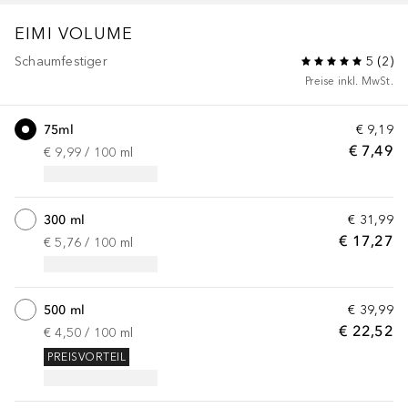
EIMI VOLUME
Schaumfestiger
5
(
2
)
Preise inkl. MwSt.
75ml
€ 9,19
€ 7,49
€ 9,99
 / 
100
ml
300 ml
€ 31,99
€ 17,27
€ 5,76
 / 
100
ml
500 ml
€ 39,99
€ 22,52
€ 4,50
 / 
100
ml
PREISVORTEIL