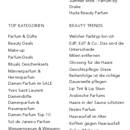
Summer Mink - Parfum by
Drake
Huda Beauty Parfum
TOP KATEGORIEN
BEAUTY TRENDS
Parfum & Düfte
Welcher Farbtyp bin ich
Beauty Deals
EdP, EdT & Co.: Das sind die
Unterschiede
Make-up
Milien entfernen
Parfum-Deals
Glossing für die Haare
Rituals Geschenksets
Gesichtspflege: Diese
Männerparfum &
Reihenfolge ist die richtige
Herrenparfum
Dauerwelle pflegen
Damen Parfum im SALE
Lip Tint & Lip Stain
Yves Saint Laurent
Arabische Parfums
Damendüfte
Damenparfum &
Haare in der Sauna schützen
Frauenparfum
Festes Parfum
Damen Parfum Top 10
Haarausfall im Alter
Sol de Janeiro Parfum
Koffein gegen Haarausfall
Wimpernserum & Wimpern-