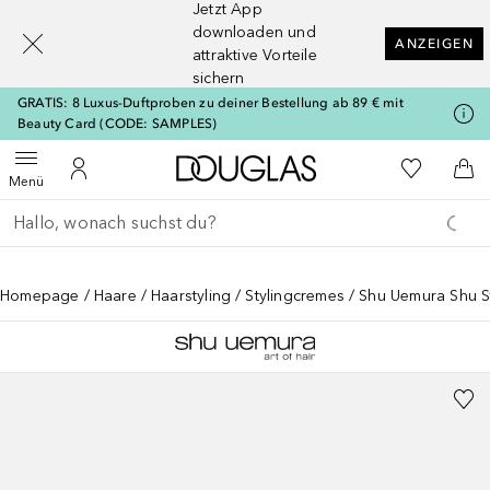
Jetzt App
[navigation.slideout.screenreader]
downloaden und
ANZEIGEN
attraktive Vorteile
sichern
GRATIS: 8 Luxus-Duftproben zu deiner Bestellung ab 89 € mit
Beauty Card (CODE: SAMPLES)
Zur Douglas Startseite
Zu Meiner 
Menü öffnen
Zu Meinem Kundenkonto
Zum
Menü
Gehe zurück
Suche ausführen
Homepage
Haare
Haarstyling
Stylingcremes
Shu Uemura Shu S