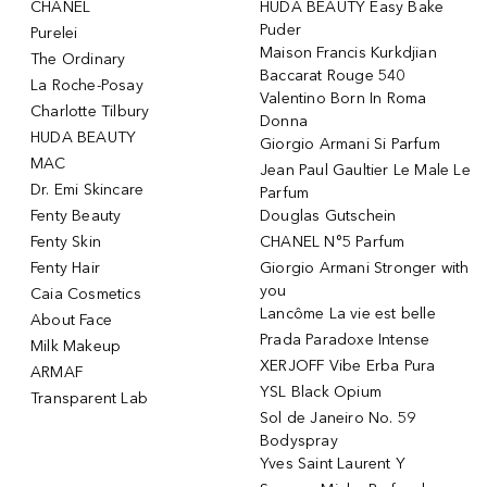
CHANEL
HUDA BEAUTY Easy Bake
Puder
Purelei
Maison Francis Kurkdjian
The Ordinary
Baccarat Rouge 540
La Roche-Posay
Valentino Born In Roma
Charlotte Tilbury
Donna
HUDA BEAUTY
Giorgio Armani Si Parfum
MAC
Jean Paul Gaultier Le Male Le
Dr. Emi Skincare
Parfum
Fenty Beauty
Douglas Gutschein
Fenty Skin
CHANEL N°5 Parfum
Fenty Hair
Giorgio Armani Stronger with
you
Caia Cosmetics
Lancôme La vie est belle
About Face
Prada Paradoxe Intense
Milk Makeup
XERJOFF Vibe Erba Pura
ARMAF
YSL Black Opium
Transparent Lab
Sol de Janeiro No. 59
Bodyspray
Yves Saint Laurent Y