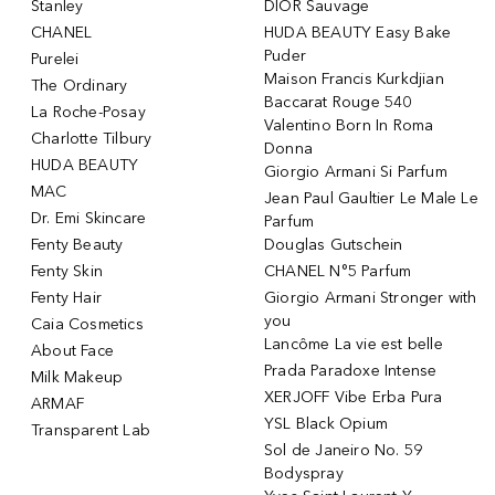
Stanley
DIOR Sauvage
CHANEL
HUDA BEAUTY Easy Bake
Puder
Purelei
Maison Francis Kurkdjian
The Ordinary
Baccarat Rouge 540
La Roche-Posay
Valentino Born In Roma
Charlotte Tilbury
Donna
HUDA BEAUTY
Giorgio Armani Si Parfum
MAC
Jean Paul Gaultier Le Male Le
Dr. Emi Skincare
Parfum
Fenty Beauty
Douglas Gutschein
Fenty Skin
CHANEL N°5 Parfum
Fenty Hair
Giorgio Armani Stronger with
you
Caia Cosmetics
Lancôme La vie est belle
About Face
Prada Paradoxe Intense
Milk Makeup
XERJOFF Vibe Erba Pura
ARMAF
YSL Black Opium
Transparent Lab
Sol de Janeiro No. 59
Bodyspray