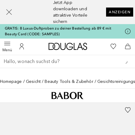
Jetzt App
[navigation.slideout.screenreader]
downloaden und
ANZEIGEN
attraktive Vorteile
sichern
GRATIS: 8 Luxus-Duftproben zu deiner Bestellung ab 89 € mit
Beauty Card (CODE: SAMPLES)
Zur Douglas Startseite
Zu Meiner 
Menü öffnen
Zu Meinem Kundenkonto
Zum
Menü
Gehe zurück
Suche ausführen
Homepage
Gesicht
Beauty Tools & Zubehör
Gesichtsreinigungs