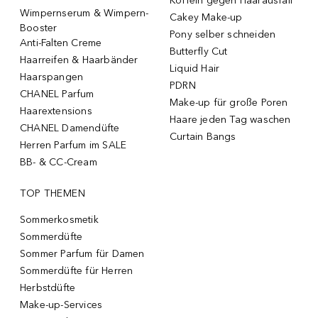
Koffein gegen Haarausfall
Wimpernserum & Wimpern-
Cakey Make-up
Booster
Pony selber schneiden
Anti-Falten Creme
Butterfly Cut
Haarreifen & Haarbänder
Liquid Hair
Haarspangen
PDRN
CHANEL Parfum
Make-up für große Poren
Haarextensions
Haare jeden Tag waschen
CHANEL Damendüfte
Curtain Bangs
Herren Parfum im SALE
BB- & CC-Cream
TOP THEMEN
Sommerkosmetik
Sommerdüfte
Sommer Parfum für Damen
Sommerdüfte für Herren
Herbstdüfte
Make-up-Services