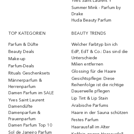
Yves Saint Laurent Y
Summer Mink - Parfum by
Drake
Huda Beauty Parfum
TOP KATEGORIEN
BEAUTY TRENDS
Parfum & Düfte
Welcher Farbtyp bin ich
Beauty Deals
EdP, EdT & Co.: Das sind die
Unterschiede
Make-up
Milien entfernen
Parfum-Deals
Glossing für die Haare
Rituals Geschenksets
Gesichtspflege: Diese
Männerparfum &
Reihenfolge ist die richtige
Herrenparfum
Dauerwelle pflegen
Damen Parfum im SALE
Lip Tint & Lip Stain
Yves Saint Laurent
Arabische Parfums
Damendüfte
Damenparfum &
Haare in der Sauna schützen
Frauenparfum
Festes Parfum
Damen Parfum Top 10
Haarausfall im Alter
Sol de Janeiro Parfum