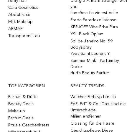
Fenty Hair
Giorgio Armani Stronger with
you
Caia Cosmetics
Lancôme La vie est belle
About Face
Prada Paradoxe Intense
Milk Makeup
XERJOFF Vibe Erba Pura
ARMAF
YSL Black Opium
Transparent Lab
Sol de Janeiro No. 59
Bodyspray
Yves Saint Laurent Y
Summer Mink - Parfum by
Drake
Huda Beauty Parfum
TOP KATEGORIEN
BEAUTY TRENDS
Parfum & Düfte
Welcher Farbtyp bin ich
Beauty Deals
EdP, EdT & Co.: Das sind die
Unterschiede
Make-up
Milien entfernen
Parfum-Deals
Glossing für die Haare
Rituals Geschenksets
Gesichtspflege: Diese