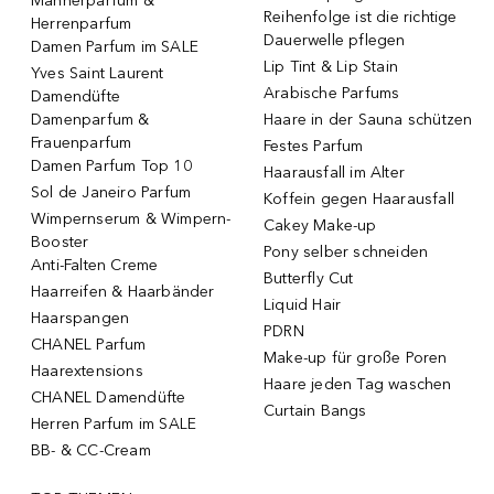
Männerparfum &
Reihenfolge ist die richtige
Herrenparfum
Dauerwelle pflegen
Damen Parfum im SALE
Lip Tint & Lip Stain
Yves Saint Laurent
Arabische Parfums
Damendüfte
Damenparfum &
Haare in der Sauna schützen
Frauenparfum
Festes Parfum
Damen Parfum Top 10
Haarausfall im Alter
Sol de Janeiro Parfum
Koffein gegen Haarausfall
Wimpernserum & Wimpern-
Cakey Make-up
Booster
Pony selber schneiden
Anti-Falten Creme
Butterfly Cut
Haarreifen & Haarbänder
Liquid Hair
Haarspangen
PDRN
CHANEL Parfum
Make-up für große Poren
Haarextensions
Haare jeden Tag waschen
CHANEL Damendüfte
Curtain Bangs
Herren Parfum im SALE
BB- & CC-Cream