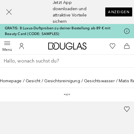
Jetzt App
[navigation.slideout.screenreader]
downloaden und
ANZEIGEN
attraktive Vorteile
sichern
GRATIS: 8 Luxus-Duftproben zu deiner Bestellung ab 89 € mit
Beauty Card (CODE: SAMPLES)
Zur Douglas Startseite
Zu Meiner 
Menü öffnen
Zu Meinem Kundenkonto
Zum
Menü
Gehe zurück
Suche ausführen
Homepage
Gesicht
Gesichtsreinigung
Gesichtswasser
Matis 