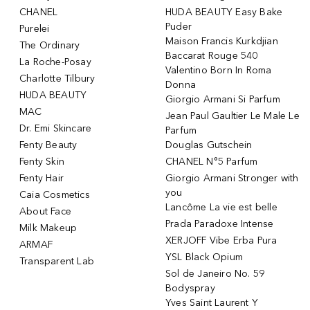
CHANEL
HUDA BEAUTY Easy Bake
Puder
Purelei
Maison Francis Kurkdjian
The Ordinary
Baccarat Rouge 540
La Roche-Posay
Valentino Born In Roma
Charlotte Tilbury
Donna
HUDA BEAUTY
Giorgio Armani Si Parfum
MAC
Jean Paul Gaultier Le Male Le
Dr. Emi Skincare
Parfum
Fenty Beauty
Douglas Gutschein
Fenty Skin
CHANEL N°5 Parfum
Fenty Hair
Giorgio Armani Stronger with
you
Caia Cosmetics
Lancôme La vie est belle
About Face
Prada Paradoxe Intense
Milk Makeup
XERJOFF Vibe Erba Pura
ARMAF
YSL Black Opium
Transparent Lab
Sol de Janeiro No. 59
Bodyspray
Yves Saint Laurent Y