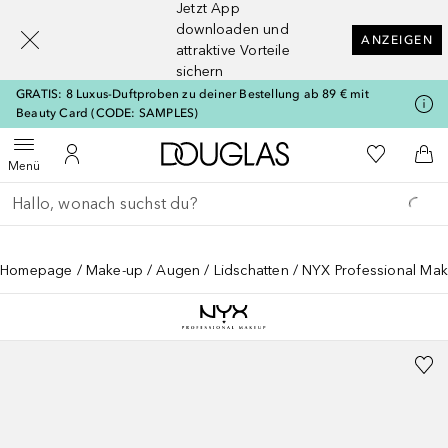
Jetzt App
[navigation.slideout.screenreader]
downloaden und
ANZEIGEN
attraktive Vorteile
sichern
GRATIS: 8 Luxus-Duftproben zu deiner Bestellung ab 89 € mit
Beauty Card (CODE: SAMPLES)
Zur Douglas Startseite
Zu Meiner 
Menü öffnen
Zu Meinem Kundenkonto
Zum
Menü
Gehe zurück
Suche ausführen
Homepage
Make-up
Augen
Lidschatten
NYX Professional Mak