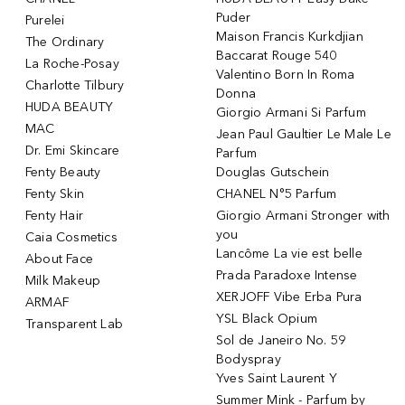
Puder
Purelei
Maison Francis Kurkdjian
The Ordinary
Baccarat Rouge 540
La Roche-Posay
Valentino Born In Roma
Charlotte Tilbury
Donna
HUDA BEAUTY
Giorgio Armani Si Parfum
MAC
Jean Paul Gaultier Le Male Le
Dr. Emi Skincare
Parfum
Fenty Beauty
Douglas Gutschein
Fenty Skin
CHANEL N°5 Parfum
Fenty Hair
Giorgio Armani Stronger with
you
Caia Cosmetics
Lancôme La vie est belle
About Face
Prada Paradoxe Intense
Milk Makeup
XERJOFF Vibe Erba Pura
ARMAF
YSL Black Opium
Transparent Lab
Sol de Janeiro No. 59
Bodyspray
Yves Saint Laurent Y
Summer Mink - Parfum by