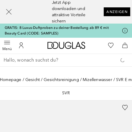
Jetzt App
[navigation.slideout.screenreader]
downloaden und
ANZEIGEN
attraktive Vorteile
sichern
GRATIS: 8 Luxus-Duftproben zu deiner Bestellung ab 89 € mit
Beauty Card (CODE: SAMPLES)
Zur Douglas Startseite
Zu Meiner 
Menü öffnen
Zu Meinem Kundenkonto
Zum
Menü
Gehe zurück
Suche ausführen
Homepage
Gesicht
Gesichtsreinigung
Mizellenwasser
SVR E mi
SVR