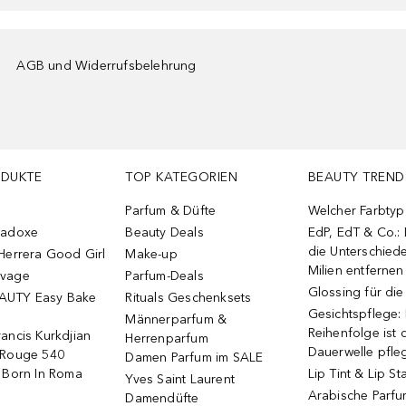
AGB und Widerrufsbelehrung
ODUKTE
TOP KATEGORIEN
BEAUTY TREND
Parfum & Düfte
Welcher Farbtyp 
radoxe
Beauty Deals
EdP, EdT & Co.:
die Unterschied
Herrera Good Girl
Make-up
Milien entfernen
uvage
Parfum-Deals
Glossing für di
AUTY Easy Bake
Rituals Geschenksets
Gesichtspflege:
Männerparfum &
Reihenfolge ist d
ancis Kurkdjian
Herrenparfum
Dauerwelle pfle
 Rouge 540
Damen Parfum im SALE
o Born In Roma
Lip Tint & Lip St
Yves Saint Laurent
Arabische Parf
Damendüfte