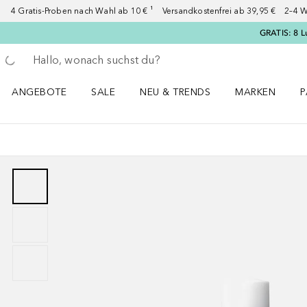
4 Gratis-Proben nach Wahl ab 10 € ¹ Versandkostenfrei ab 39,95 € 2–4 W
GRATIS: 8 L
Gehe zurück
Suche ausführen
ANGEBOTE
SALE
NEU & TRENDS
MARKEN
P
Angebote Menü öffnen
Sale Menü öffnen
NEU & TRENDS Menü öffnen
MARKEN Menü ö
P