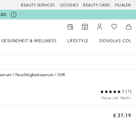
BEAUTY SERVICES
GOODIES
BEAUTY CARD
FILIALEN
LES)
Zu Meiner 
Zum Storefinder
Zu Meinem Kunde
Zum
GESUNDHEIT & WELLNESS
LIFESTYLE
DOUGLAS COLL
 öffnen
Gesundheit & Wellness Menü öffnen
Lifestyle Menü öffnen
Douglas Collecti
sserum
Feuchtigkeitsserum
SVR
5
(
1
)
Preise inkl. MwSt.
€ 37,19