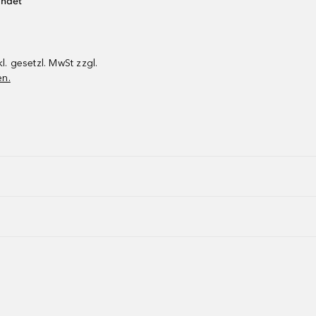
endet
kl. gesetzl. MwSt zzgl.
en.