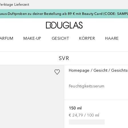
erktage Lieferzeit
uxus-Duftproben zu deiner Bestellung ab 89 € mit Beauty Card (CODE: SAMP
Zur Douglas Startseite
ARFUM
MAKE-UP
GESICHT
KÖRPER
HAARE
ffnen
arfum Menü öffnen
Make-up Menü öffnen
Gesicht Menü öffnen
Körper Menü öffnen
Haare Menü
SVR
Homepage
Gesicht
Gesicht
Feuchtigkeitsserum
150 ml
€ 24,79
 / 
100
ml