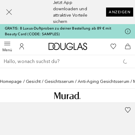
Jetzt App
[navigation.slideout.screenreader]
downloaden und
ANZEIGEN
attraktive Vorteile
sichern
GRATIS: 8 Luxus-Duftproben zu deiner Bestellung ab 89 € mit
Beauty Card (CODE: SAMPLES)
Zur Douglas Startseite
Zu Meiner 
Menü öffnen
Zu Meinem Kundenkonto
Zum
Menü
Gehe zurück
Suche ausführen
Homepage
Gesicht
Gesichtsserum
Anti-Aging Gesichtsserum