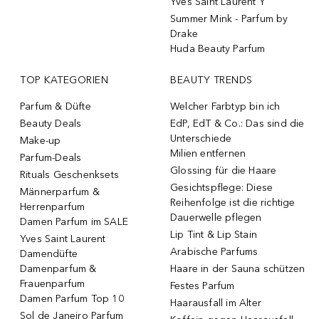
Yves Saint Laurent Y
Summer Mink - Parfum by
Drake
Huda Beauty Parfum
TOP KATEGORIEN
BEAUTY TRENDS
Parfum & Düfte
Welcher Farbtyp bin ich
Beauty Deals
EdP, EdT & Co.: Das sind die
Unterschiede
Make-up
Milien entfernen
Parfum-Deals
Glossing für die Haare
Rituals Geschenksets
Gesichtspflege: Diese
Männerparfum &
Reihenfolge ist die richtige
Herrenparfum
Dauerwelle pflegen
Damen Parfum im SALE
Lip Tint & Lip Stain
Yves Saint Laurent
Arabische Parfums
Damendüfte
Damenparfum &
Haare in der Sauna schützen
Frauenparfum
Festes Parfum
Damen Parfum Top 10
Haarausfall im Alter
Sol de Janeiro Parfum