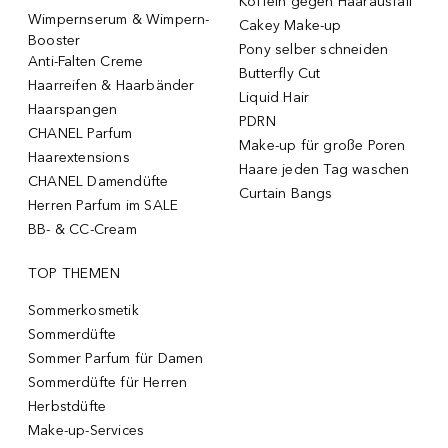
Koffein gegen Haarausfall
Wimpernserum & Wimpern-
Cakey Make-up
Booster
Pony selber schneiden
Anti-Falten Creme
Butterfly Cut
Haarreifen & Haarbänder
Liquid Hair
Haarspangen
PDRN
CHANEL Parfum
Make-up für große Poren
Haarextensions
Haare jeden Tag waschen
CHANEL Damendüfte
Curtain Bangs
Herren Parfum im SALE
BB- & CC-Cream
TOP THEMEN
Sommerkosmetik
Sommerdüfte
Sommer Parfum für Damen
Sommerdüfte für Herren
Herbstdüfte
Make-up-Services