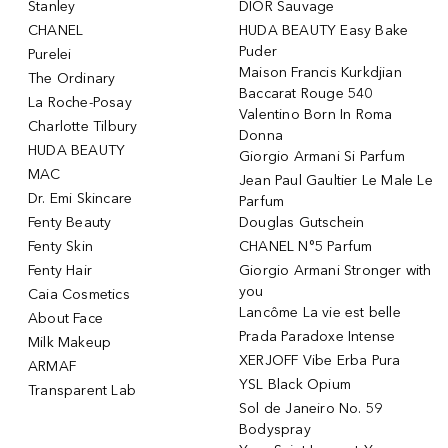
Stanley
DIOR Sauvage
CHANEL
HUDA BEAUTY Easy Bake
Puder
Purelei
Maison Francis Kurkdjian
The Ordinary
Baccarat Rouge 540
La Roche-Posay
Valentino Born In Roma
Charlotte Tilbury
Donna
HUDA BEAUTY
Giorgio Armani Si Parfum
MAC
Jean Paul Gaultier Le Male Le
Dr. Emi Skincare
Parfum
Fenty Beauty
Douglas Gutschein
Fenty Skin
CHANEL N°5 Parfum
Fenty Hair
Giorgio Armani Stronger with
you
Caia Cosmetics
Lancôme La vie est belle
About Face
Prada Paradoxe Intense
Milk Makeup
XERJOFF Vibe Erba Pura
ARMAF
YSL Black Opium
Transparent Lab
Sol de Janeiro No. 59
Bodyspray