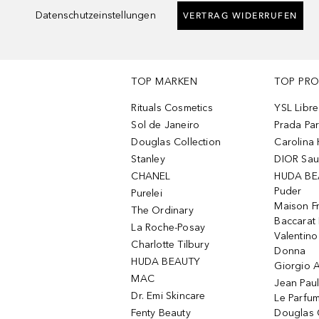
Datenschutzeinstellungen
VERTRAG WIDERRUFEN
TOP MARKEN
TOP PR
Rituals Cosmetics
YSL Libre
Sol de Janeiro
Prada Pa
Douglas Collection
Carolina 
Stanley
DIOR Sa
CHANEL
HUDA BE
Puder
Purelei
Maison Fr
The Ordinary
Baccarat
La Roche-Posay
Valentin
Charlotte Tilbury
Donna
HUDA BEAUTY
Giorgio A
MAC
Jean Paul
Dr. Emi Skincare
Le Parfu
Fenty Beauty
Douglas 