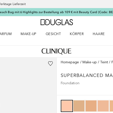
erktage Lieferzeit
Beach Bag mit 6 Highlights zur Bestellung ab 109 € mit Beauty Card (Code: 
Zur Douglas Startseite
ARFUM
MAKE-UP
GESICHT
KÖRPER
HAARE
ffnen
arfum Menü öffnen
Make-up Menü öffnen
Gesicht Menü öffnen
Körper Menü öffnen
Haare Menü
Homepage
Make-up
Teint
SUPERBALANCED MA
Foundation