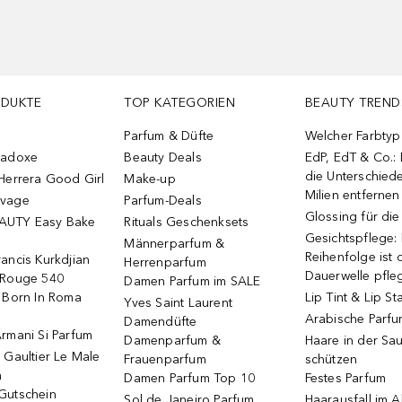
ODUKTE
TOP KATEGORIEN
BEAUTY TREND
Parfum & Düfte
Welcher Farbtyp 
radoxe
Beauty Deals
EdP, EdT & Co.:
die Unterschied
Herrera Good Girl
Make-up
Milien entfernen
uvage
Parfum-Deals
Glossing für di
AUTY Easy Bake
Rituals Geschenksets
Gesichtspflege:
Männerparfum &
Reihenfolge ist d
ancis Kurkdjian
Herrenparfum
Dauerwelle pfle
 Rouge 540
Damen Parfum im SALE
o Born In Roma
Lip Tint & Lip St
Yves Saint Laurent
Arabische Parf
Damendüfte
rmani Si Parfum
Damenparfum &
Haare in der Sa
 Gaultier Le Male
Frauenparfum
schützen
m
Damen Parfum Top 10
Festes Parfum
Gutschein
Sol de Janeiro Parfum
Haarausfall im A