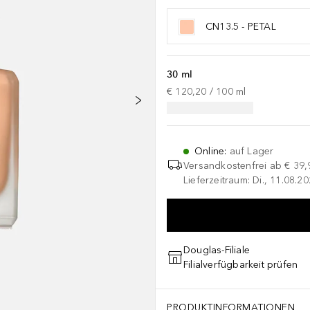
CN13.5 - PETAL
30 ml
€ 120,20
 / 
100
ml
Online
:
auf Lager
Versandkostenfrei ab
€ 39,
Lieferzeitraum: Di., 11.08.2
Douglas-Filiale
Filialverfügbarkeit prüfen
PRODUKTINFORMATIONEN