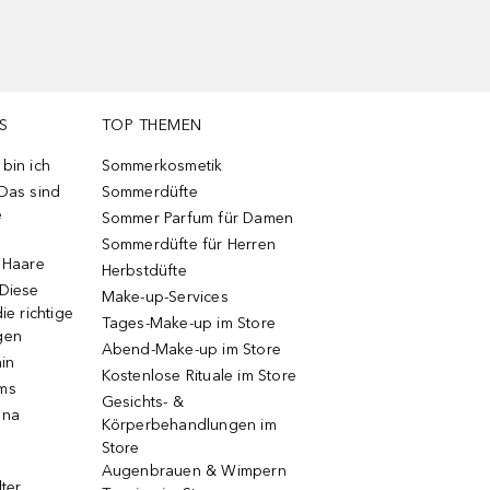
S
TOP THEMEN
bin ich
Sommerkosmetik
 Das sind
Sommerdüfte
e
Sommer Parfum für Damen
Sommerdüfte für Herren
e Haare
Herbstdüfte
 Diese
Make-up-Services
ie richtige
Tages-Make-up im Store
gen
Abend-Make-up im Store
ain
Kostenlose Rituale im Store
ums
Gesichts- &
una
Körperbehandlungen im
Store
Augenbrauen & Wimpern
lter