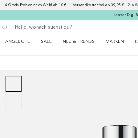
4 Gratis-Proben nach Wahl ab 10 € ¹ Versandkostenfrei ab 39,95 € 2–4 W
Letzter Tag: 
Gehe zurück
Suche ausführen
ANGEBOTE
SALE
NEU & TRENDS
MARKEN
P
Angebote Menü öffnen
Sale Menü öffnen
NEU & TRENDS Menü öffnen
MARKEN Menü ö
P