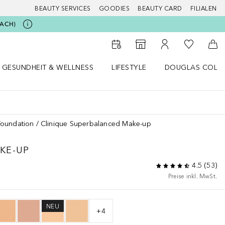
BEAUTY SERVICES
GOODIES
BEAUTY CARD
FILIALEN
BEACH)
Zu Meiner 
Zum Storefinder
Zu Meinem Kunde
Zum
GESUNDHEIT & WELLNESS
LIFESTYLE
DOUGLAS COLL
 öffnen
Gesundheit & Wellness Menü öffnen
Lifestyle Menü öffnen
Douglas Collecti
Foundation
Clinique Superbalanced Make-up
KE-UP
4.5
(
53
)
Preise inkl. MwSt.
NEU
+
4