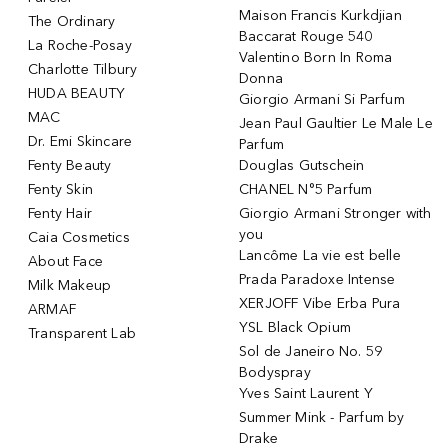
Maison Francis Kurkdjian
The Ordinary
Baccarat Rouge 540
La Roche-Posay
Valentino Born In Roma
Charlotte Tilbury
Donna
HUDA BEAUTY
Giorgio Armani Si Parfum
MAC
Jean Paul Gaultier Le Male Le
Dr. Emi Skincare
Parfum
Fenty Beauty
Douglas Gutschein
Fenty Skin
CHANEL N°5 Parfum
Fenty Hair
Giorgio Armani Stronger with
you
Caia Cosmetics
Lancôme La vie est belle
About Face
Prada Paradoxe Intense
Milk Makeup
XERJOFF Vibe Erba Pura
ARMAF
YSL Black Opium
Transparent Lab
Sol de Janeiro No. 59
Bodyspray
Yves Saint Laurent Y
Summer Mink - Parfum by
Drake