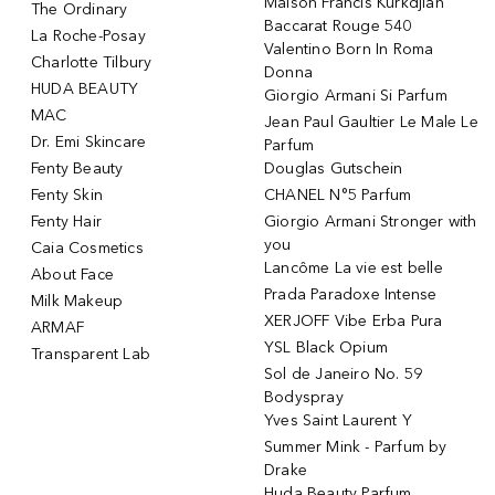
Maison Francis Kurkdjian
The Ordinary
Baccarat Rouge 540
La Roche-Posay
Valentino Born In Roma
Charlotte Tilbury
Donna
HUDA BEAUTY
Giorgio Armani Si Parfum
MAC
Jean Paul Gaultier Le Male Le
Dr. Emi Skincare
Parfum
Fenty Beauty
Douglas Gutschein
Fenty Skin
CHANEL N°5 Parfum
Fenty Hair
Giorgio Armani Stronger with
you
Caia Cosmetics
Lancôme La vie est belle
About Face
Prada Paradoxe Intense
Milk Makeup
XERJOFF Vibe Erba Pura
ARMAF
YSL Black Opium
Transparent Lab
Sol de Janeiro No. 59
Bodyspray
Yves Saint Laurent Y
Summer Mink - Parfum by
Drake
Huda Beauty Parfum