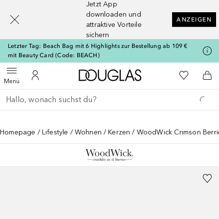
Jetzt App
[navigation.slideout.screenreader]
downloaden und
ANZEIGEN
attraktive Vorteile
sichern
Letzter Tag: Beach Bag mit 6 Highlights zur Bestellung ab 109 €
mit Beauty Card (Code: BEACH)
Zur Douglas Startseite
Zu Meiner 
Menü öffnen
Zu Meinem Kundenkonto
Zum
Menü
Gehe zurück
Suche ausführen
Homepage
Lifestyle
Wohnen
Kerzen
WoodWick Crimson Berri