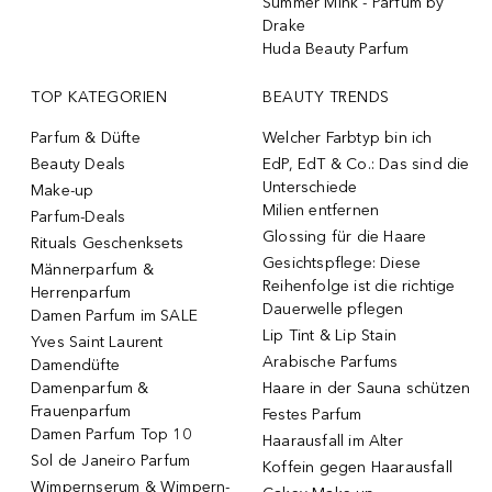
Summer Mink - Parfum by
Drake
Huda Beauty Parfum
TOP KATEGORIEN
BEAUTY TRENDS
Parfum & Düfte
Welcher Farbtyp bin ich
Beauty Deals
EdP, EdT & Co.: Das sind die
Unterschiede
Make-up
Milien entfernen
Parfum-Deals
Glossing für die Haare
Rituals Geschenksets
Gesichtspflege: Diese
Männerparfum &
Reihenfolge ist die richtige
Herrenparfum
Dauerwelle pflegen
Damen Parfum im SALE
Lip Tint & Lip Stain
Yves Saint Laurent
Arabische Parfums
Damendüfte
Damenparfum &
Haare in der Sauna schützen
Frauenparfum
Festes Parfum
Damen Parfum Top 10
Haarausfall im Alter
Sol de Janeiro Parfum
Koffein gegen Haarausfall
Wimpernserum & Wimpern-