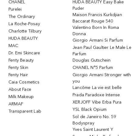
CHANEL
HUDA BEAUTY Easy Bake
Puder
Purelei
Maison Francis Kurkdjian
The Ordinary
Baccarat Rouge 540
La Roche-Posay
Valentino Born In Roma
Charlotte Tilbury
Donna
HUDA BEAUTY
Giorgio Armani Si Parfum
MAC
Jean Paul Gaultier Le Male Le
Dr. Emi Skincare
Parfum
Fenty Beauty
Douglas Gutschein
Fenty Skin
CHANEL N°5 Parfum
Fenty Hair
Giorgio Armani Stronger with
you
Caia Cosmetics
Lancôme La vie est belle
About Face
Prada Paradoxe Intense
Milk Makeup
XERJOFF Vibe Erba Pura
ARMAF
YSL Black Opium
Transparent Lab
Sol de Janeiro No. 59
Bodyspray
Yves Saint Laurent Y