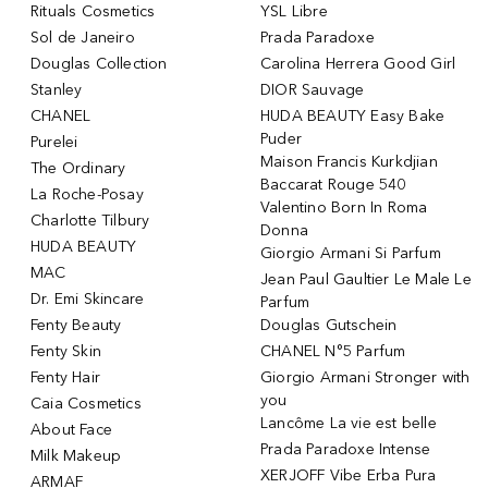
Rituals Cosmetics
YSL Libre
Sol de Janeiro
Prada Paradoxe
Douglas Collection
Carolina Herrera Good Girl
Stanley
DIOR Sauvage
CHANEL
HUDA BEAUTY Easy Bake
Puder
Purelei
Maison Francis Kurkdjian
The Ordinary
Baccarat Rouge 540
La Roche-Posay
Valentino Born In Roma
Charlotte Tilbury
Donna
HUDA BEAUTY
Giorgio Armani Si Parfum
MAC
Jean Paul Gaultier Le Male Le
Dr. Emi Skincare
Parfum
Fenty Beauty
Douglas Gutschein
Fenty Skin
CHANEL N°5 Parfum
Fenty Hair
Giorgio Armani Stronger with
you
Caia Cosmetics
Lancôme La vie est belle
About Face
Prada Paradoxe Intense
Milk Makeup
XERJOFF Vibe Erba Pura
ARMAF