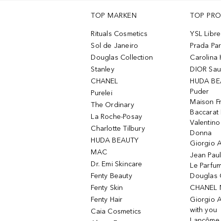
TOP MARKEN
TOP PR
Rituals Cosmetics
YSL Libre
Sol de Janeiro
Prada Pa
Douglas Collection
Carolina 
Stanley
DIOR Sa
CHANEL
HUDA BE
Puder
Purelei
Maison Fr
The Ordinary
Baccarat
La Roche-Posay
Valentin
Charlotte Tilbury
Donna
HUDA BEAUTY
Giorgio A
MAC
Jean Paul
Dr. Emi Skincare
Le Parfu
Fenty Beauty
Douglas 
Fenty Skin
CHANEL 
Fenty Hair
Giorgio 
with you
Caia Cosmetics
Lancôme L