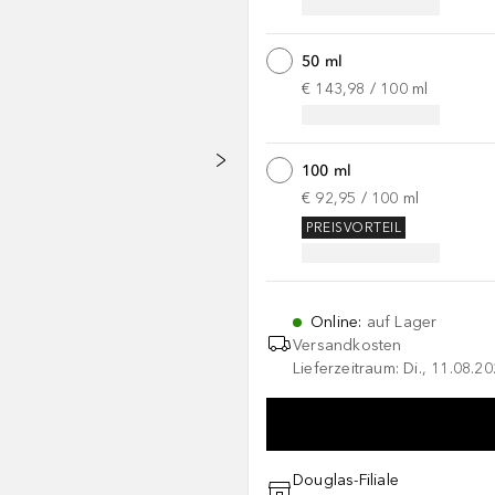
50 ml
€ 143,98
 / 
100
ml
100 ml
€ 92,95
 / 
100
ml
PREISVORTEIL
Online
:
auf Lager
Versandkosten
Lieferzeitraum: Di., 11.08.2
Douglas-Filiale