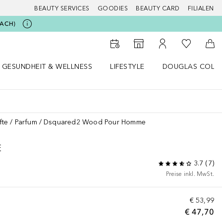
BEAUTY SERVICES
GOODIES
BEAUTY CARD
FILIALEN
BEACH)
Zu Meiner 
Zum Storefinder
Zu Meinem Kunde
Zum
GESUNDHEIT & WELLNESS
LIFESTYLE
DOUGLAS COLL
 öffnen
Gesundheit & Wellness Menü öffnen
Lifestyle Menü öffnen
Douglas Collecti
fte
Parfum
Dsquared2 Wood Pour Homme
E
3.7
(
7
)
Preise inkl. MwSt.
€ 53,99
€ 47,70