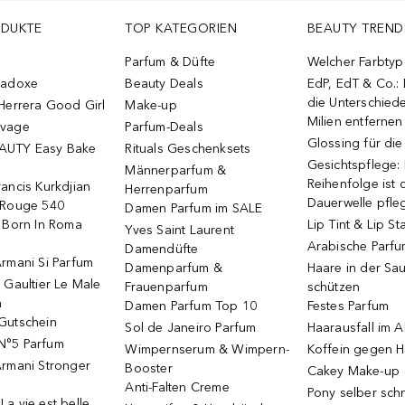
ODUKTE
TOP KATEGORIEN
BEAUTY TREND
Parfum & Düfte
Welcher Farbtyp 
radoxe
Beauty Deals
EdP, EdT & Co.:
die Unterschied
Herrera Good Girl
Make-up
Milien entfernen
uvage
Parfum-Deals
Glossing für di
AUTY Easy Bake
Rituals Geschenksets
Gesichtspflege:
Männerparfum &
Reihenfolge ist d
ancis Kurkdjian
Herrenparfum
Dauerwelle pfle
 Rouge 540
Damen Parfum im SALE
o Born In Roma
Lip Tint & Lip St
Yves Saint Laurent
Arabische Parf
Damendüfte
rmani Si Parfum
Damenparfum &
Haare in der Sa
 Gaultier Le Male
Frauenparfum
schützen
m
Damen Parfum Top 10
Festes Parfum
Gutschein
Sol de Janeiro Parfum
Haarausfall im A
N°5 Parfum
Wimpernserum & Wimpern-
Koffein gegen H
Armani Stronger
Booster
Cakey Make-up
Anti-Falten Creme
Pony selber sch
a vie est belle