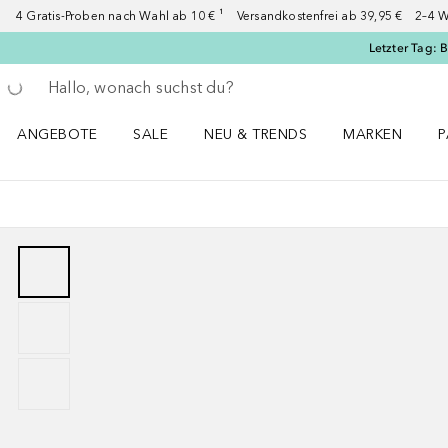
4 Gratis-Proben nach Wahl ab 10 € ¹ Versandkostenfrei ab 39,95 € 2–4 W
Letzter Tag: 
Gehe zurück
Suche ausführen
ANGEBOTE
SALE
NEU & TRENDS
MARKEN
P
Angebote Menü öffnen
Sale Menü öffnen
NEU & TRENDS Menü öffnen
MARKEN Menü ö
P