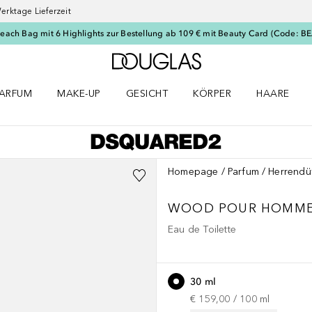
erktage Lieferzeit
Beach Bag mit 6 Highlights zur Bestellung ab 109 € mit Beauty Card (Code: 
Zur Douglas Startseite
ARFUM
MAKE-UP
GESICHT
KÖRPER
HAARE
ffnen
arfum Menü öffnen
Make-up Menü öffnen
Gesicht Menü öffnen
Körper Menü öffnen
Haare Menü
Homepage
Parfum
Herrendü
WOOD
POUR HOMM
Eau de Toilette
30 ml
€ 159,00
 / 
100
ml