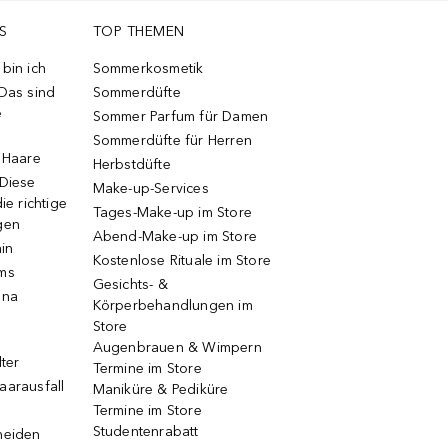
S
TOP THEMEN
bin ich
Sommerkosmetik
 Das sind
Sommerdüfte
e
Sommer Parfum für Damen
Sommerdüfte für Herren
e Haare
Herbstdüfte
 Diese
Make-up-Services
ie richtige
Tages-Make-up im Store
gen
Abend-Make-up im Store
ain
Kostenlose Rituale im Store
ums
Gesichts- &
una
Körperbehandlungen im
Store
Augenbrauen & Wimpern
lter
Termine im Store
aarausfall
Maniküre & Pediküre
Termine im Store
Studentenrabatt
neiden