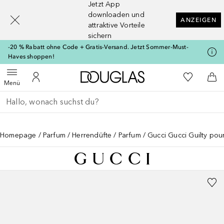
Jetzt App
[navigation.slideout.screenreader]
downloaden und
ANZEIGEN
attraktive Vorteile
sichern
-20 % Rabatt ohne Code + Gratis-Versand. Jetzt Sommer-Must-
Haves shoppen!
Zur Douglas Startseite
Zu Meiner 
Menü öffnen
Zu Meinem Kundenkonto
Zum
Menü
Gehe zurück
Suche ausführen
Homepage
Parfum
Herrendüfte
Parfum
Gucci Gucci Guilty po