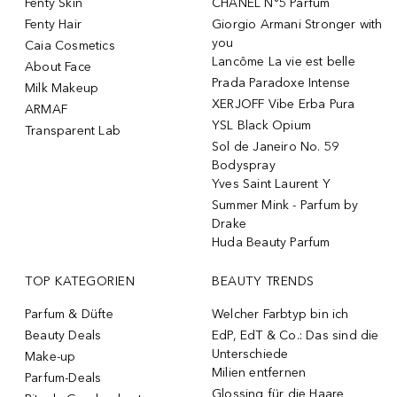
Fenty Skin
CHANEL N°5 Parfum
Fenty Hair
Giorgio Armani Stronger with
you
Caia Cosmetics
Lancôme La vie est belle
About Face
Prada Paradoxe Intense
Milk Makeup
XERJOFF Vibe Erba Pura
ARMAF
YSL Black Opium
Transparent Lab
Sol de Janeiro No. 59
Bodyspray
Yves Saint Laurent Y
Summer Mink - Parfum by
Drake
Huda Beauty Parfum
TOP KATEGORIEN
BEAUTY TRENDS
Parfum & Düfte
Welcher Farbtyp bin ich
Beauty Deals
EdP, EdT & Co.: Das sind die
Unterschiede
Make-up
Milien entfernen
Parfum-Deals
Glossing für die Haare