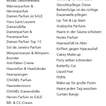
Rituals Geschenksets
Gesichtspflege: Diese
Männerparfum &
Reihenfolge ist die richtige
Herrenparfum
Dauerwelle pflegen
Damen Parfum im SALE
Lip Tint & Lip Stain
Yves Saint Laurent
Arabische Parfums
Damendüfte
Damenparfum &
Haare in der Sauna schützen
Frauenparfum
Festes Parfum
Damen Parfum Top 10
Haarausfall im Alter
Sol de Janeiro Parfum
Koffein gegen Haarausfall
Wimpernserum & Wimpern-
Cakey Make-up
Booster
Pony selber schneiden
Anti-Falten Creme
Butterfly Cut
Haarreifen & Haarbänder
Liquid Hair
Haarspangen
PDRN
CHANEL Parfum
Make-up für große Poren
Haarextensions
Haare jeden Tag waschen
CHANEL Damendüfte
Curtain Bangs
Herren Parfum im SALE
BB- & CC-Cream