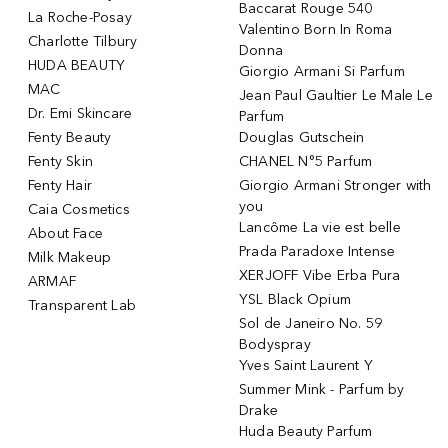
Baccarat Rouge 540
La Roche-Posay
Valentino Born In Roma
Charlotte Tilbury
Donna
HUDA BEAUTY
Giorgio Armani Si Parfum
MAC
Jean Paul Gaultier Le Male Le
Dr. Emi Skincare
Parfum
Fenty Beauty
Douglas Gutschein
Fenty Skin
CHANEL N°5 Parfum
Fenty Hair
Giorgio Armani Stronger with
you
Caia Cosmetics
Lancôme La vie est belle
About Face
Prada Paradoxe Intense
Milk Makeup
XERJOFF Vibe Erba Pura
ARMAF
YSL Black Opium
Transparent Lab
Sol de Janeiro No. 59
Bodyspray
Yves Saint Laurent Y
Summer Mink - Parfum by
Drake
Huda Beauty Parfum