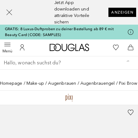
Jetzt App
[navigation.slideout.screenreader]
downloaden und
ANZEIGEN
attraktive Vorteile
sichern
GRATIS: 8 Luxus-Duftproben zu deiner Bestellung ab 89 € mit
Beauty Card (CODE: SAMPLES)
Zur Douglas Startseite
Zu Meiner 
Menü öffnen
Zu Meinem Kundenkonto
Zum
Menü
Gehe zurück
Suche ausführen
Homepage
Make-up
Augenbrauen
Augenbrauengel
Pixi Bro