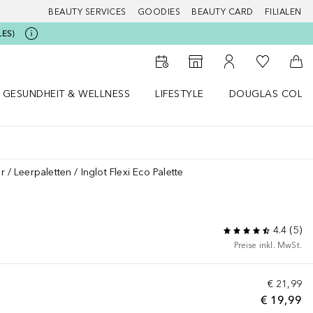
BEAUTY SERVICES
GOODIES
BEAUTY CARD
FILIALEN
LES)
Zu Meiner 
Zum Storefinder
Zu Meinem Kunde
Zum
GESUNDHEIT & WELLNESS
LIFESTYLE
DOUGLAS COLL
 öffnen
Gesundheit & Wellness Menü öffnen
Lifestyle Menü öffnen
Douglas Collecti
r
Leerpaletten
Inglot Flexi Eco Palette
4.4
(
5
)
Preise inkl. MwSt.
€ 21,99
€ 19,99