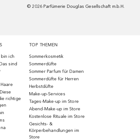
©
2026
Parfümerie Douglas Gesellschaft m.b.H.
S
TOP THEMEN
bin ich
Sommerkosmetik
 Das sind
Sommerdüfte
e
Sommer Parfum für Damen
Sommerdüfte für Herren
e Haare
Herbstdüfte
 Diese
Make-up-Services
ie richtige
Tages-Make-up im Store
gen
Abend-Make-up im Store
ain
Kostenlose Rituale im Store
ums
Gesichts- &
una
Körperbehandlungen im
Store