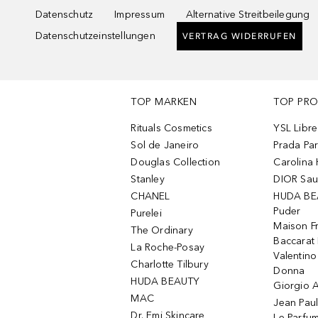
Datenschutz
Impressum
Alternative Streitbeilegung
Datenschutzeinstellungen
VERTRAG WIDERRUFEN
TOP MARKEN
TOP PR
Rituals Cosmetics
YSL Libre
Sol de Janeiro
Prada Pa
Douglas Collection
Carolina 
Stanley
DIOR Sa
CHANEL
HUDA BE
Puder
Purelei
Maison Fr
The Ordinary
Baccarat
La Roche-Posay
Valentin
Charlotte Tilbury
Donna
HUDA BEAUTY
Giorgio A
MAC
Jean Paul
Dr. Emi Skincare
Le Parfu