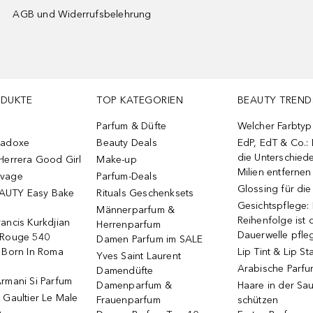
AGB und Widerrufsbelehrung
ODUKTE
TOP KATEGORIEN
BEAUTY TREND
Parfum & Düfte
Welcher Farbtyp 
radoxe
Beauty Deals
EdP, EdT & Co.:
die Unterschied
Herrera Good Girl
Make-up
Milien entfernen
uvage
Parfum-Deals
Glossing für di
AUTY Easy Bake
Rituals Geschenksets
Gesichtspflege:
Männerparfum &
Reihenfolge ist d
ancis Kurkdjian
Herrenparfum
Dauerwelle pfle
 Rouge 540
Damen Parfum im SALE
o Born In Roma
Lip Tint & Lip St
Yves Saint Laurent
Arabische Parf
Damendüfte
rmani Si Parfum
Damenparfum &
Haare in der Sa
 Gaultier Le Male
Frauenparfum
schützen
m