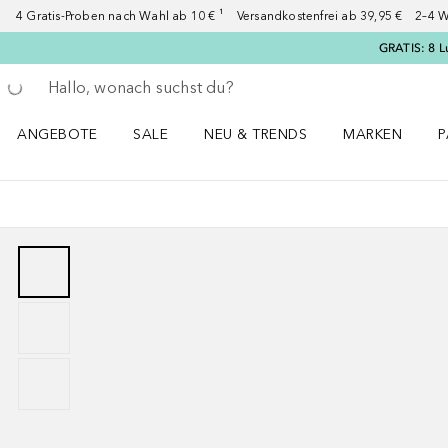
4 Gratis-Proben nach Wahl ab 10 € ¹ Versandkostenfrei ab 39,95 € 2–4 W
GRATIS: 8 L
Gehe zurück
Suche ausführen
ANGEBOTE
SALE
NEU & TRENDS
MARKEN
P
Angebote Menü öffnen
Sale Menü öffnen
NEU & TRENDS Menü öffnen
MARKEN Menü ö
P