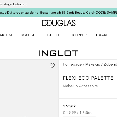
erktage Lieferzeit
uxus-Duftproben zu deiner Bestellung ab 89 € mit Beauty Card (CODE: SAMP
Zur Douglas Startseite
ARFUM
MAKE-UP
GESICHT
KÖRPER
HAARE
ffnen
arfum Menü öffnen
Make-up Menü öffnen
Gesicht Menü öffnen
Körper Menü öffnen
Haare Menü
Homepage
Make-up
Zubehö
FLEXI ECO PALETTE
Make-up Accessoire
1 Stück
€ 19,99
 / 
1
Stück