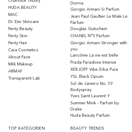
Charlotte Tilbury
Donna
HUDA BEAUTY
Giorgio Armani Si Parfum
MAC
Jean Paul Gaultier Le Male Le
Dr. Emi Skincare
Parfum
Fenty Beauty
Douglas Gutschein
Fenty Skin
CHANEL N°5 Parfum
Fenty Hair
Giorgio Armani Stronger with
you
Caia Cosmetics
Lancôme La vie est belle
About Face
Prada Paradoxe Intense
Milk Makeup
XERJOFF Vibe Erba Pura
ARMAF
YSL Black Opium
Transparent Lab
Sol de Janeiro No. 59
Bodyspray
Yves Saint Laurent Y
Summer Mink - Parfum by
Drake
Huda Beauty Parfum
TOP KATEGORIEN
BEAUTY TRENDS