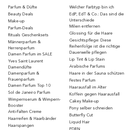
Parfum & Düfte
Welcher Farbtyp bin ich
Beauty Deals
EdP, EdT & Co.: Das sind die
Unterschiede
Make-up
Milien entfernen
Parfum-Deals
Glossing für die Haare
Rituals Geschenksets
Gesichtspflege: Diese
Männerparfum &
Reihenfolge ist die richtige
Herrenparfum
Dauerwelle pflegen
Damen Parfum im SALE
Lip Tint & Lip Stain
Yves Saint Laurent
Arabische Parfums
Damendüfte
Damenparfum &
Haare in der Sauna schützen
Frauenparfum
Festes Parfum
Damen Parfum Top 10
Haarausfall im Alter
Sol de Janeiro Parfum
Koffein gegen Haarausfall
Wimpernserum & Wimpern-
Cakey Make-up
Booster
Pony selber schneiden
Anti-Falten Creme
Butterfly Cut
Haarreifen & Haarbänder
Liquid Hair
Haarspangen
PDRN