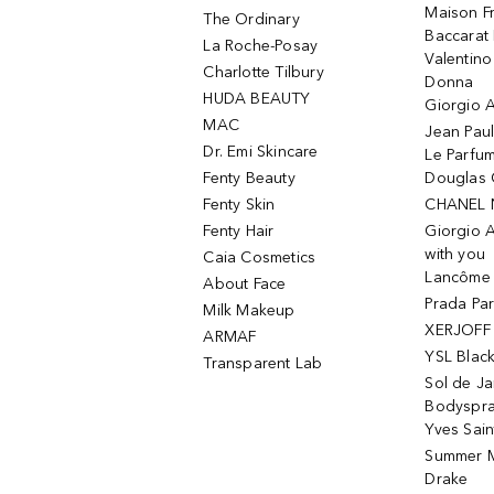
Maison Fr
The Ordinary
Baccarat
La Roche-Posay
Valentin
Charlotte Tilbury
Donna
HUDA BEAUTY
Giorgio A
MAC
Jean Paul
Dr. Emi Skincare
Le Parfu
Fenty Beauty
Douglas 
Fenty Skin
CHANEL 
Fenty Hair
Giorgio 
with you
Caia Cosmetics
Lancôme L
About Face
Prada Pa
Milk Makeup
XERJOFF 
ARMAF
YSL Blac
Transparent Lab
Sol de Ja
Bodyspr
Yves Sain
Summer M
Drake