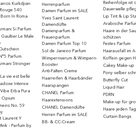
Reihenfolge ist d
ancis Kurkdjian
Herrenparfum
Dauerwelle pfle
 Rouge 540
Damen Parfum im SALE
o Born In Roma
Lip Tint & Lip St
Yves Saint Laurent
Arabische Parf
Damendüfte
rmani Si Parfum
Damenparfum &
Haare in der Sa
 Gaultier Le Male
Frauenparfum
schützen
m
Damen Parfum Top 10
Festes Parfum
Gutschein
Sol de Janeiro Parfum
Haarausfall im A
N°5 Parfum
Wimpernserum & Wimpern-
Koffein gegen H
Armani Stronger
Booster
Cakey Make-up
Anti-Falten Creme
Pony selber sch
a vie est belle
Haarreifen & Haarbänder
Butterfly Cut
radoxe Intense
Haarspangen
Liquid Hair
Vibe Erba Pura
CHANEL Parfum
PDRN
k Opium
Haarextensions
Make-up für gr
neiro No. 59
CHANEL Damendüfte
Haare jeden Ta
ay
Herren Parfum im SALE
Curtain Bangs
t Laurent Y
BB- & CC-Cream
ink - Parfum by