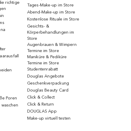
ie richtige
Tages-Make-up im Store
gen
Abend-Make-up im Store
ain
Kostenlose Rituale im Store
ums
Gesichts- &
una
Körperbehandlungen im
Store
Augenbrauen & Wimpern
lter
Termine im Store
aarausfall
Maniküre & Pediküre
Termine im Store
Studentenrabatt
neiden
Douglas Angebote
Geschenkverpackung
Douglas Beauty Card
Click & Collect
oße Poren
Click & Return
g waschen
DOUGLAS App
Make-up virtuell testen