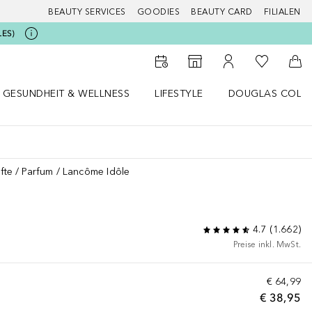
BEAUTY SERVICES
GOODIES
BEAUTY CARD
FILIALEN
LES)
Zu Meiner 
Zum Storefinder
Zu Meinem Kunde
Zum
GESUNDHEIT & WELLNESS
LIFESTYLE
DOUGLAS COLL
 öffnen
Gesundheit & Wellness Menü öffnen
Lifestyle Menü öffnen
Douglas Collecti
fte
Parfum
Lancôme Idôle
4.7
(
1.662
)
Preise inkl. MwSt.
€ 64,99
€ 38,95