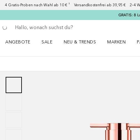
4 Gratis-Proben nach Wahl ab 10 € ¹ Versandkostenfrei ab 39,95 € 2–4 W
GRATIS: 8 L
Gehe zurück
Suche ausführen
ANGEBOTE
SALE
NEU & TRENDS
MARKEN
P
Angebote Menü öffnen
Sale Menü öffnen
NEU & TRENDS Menü öffnen
MARKEN Menü ö
P