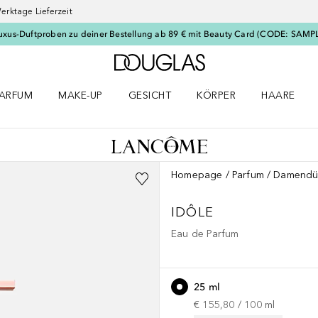
erktage Lieferzeit
uxus-Duftproben zu deiner Bestellung ab 89 € mit Beauty Card (CODE: SAMP
Zur Douglas Startseite
ARFUM
MAKE-UP
GESICHT
KÖRPER
HAARE
ffnen
arfum Menü öffnen
Make-up Menü öffnen
Gesicht Menü öffnen
Körper Menü öffnen
Haare Menü
Homepage
Parfum
Damendü
IDÔLE
Eau de Parfum
25 ml
€ 155,80
 / 
100
ml