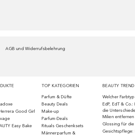
AGB und Widerrufsbelehrung
ODUKTE
TOP KATEGORIEN
BEAUTY TREND
Parfum & Düfte
Welcher Farbtyp 
radoxe
Beauty Deals
EdP, EdT & Co.:
die Unterschied
Herrera Good Girl
Make-up
Milien entfernen
uvage
Parfum-Deals
Glossing für di
AUTY Easy Bake
Rituals Geschenksets
Gesichtspflege:
Männerparfum &