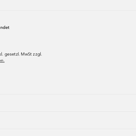
endet
kl. gesetzl. MwSt zzgl.
en.