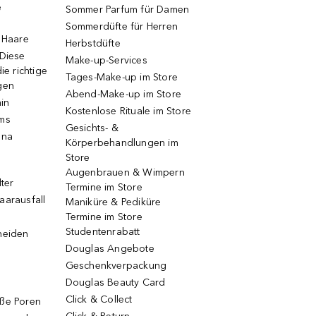
e
Sommer Parfum für Damen
Sommerdüfte für Herren
e Haare
Herbstdüfte
 Diese
Make-up-Services
ie richtige
Tages-Make-up im Store
gen
Abend-Make-up im Store
ain
Kostenlose Rituale im Store
ums
Gesichts- &
una
Körperbehandlungen im
Store
Augenbrauen & Wimpern
lter
Termine im Store
aarausfall
Maniküre & Pediküre
Termine im Store
Studentenrabatt
neiden
Douglas Angebote
Geschenkverpackung
Douglas Beauty Card
Click & Collect
oße Poren