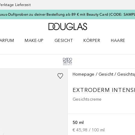
erktage Lieferzeit
uxus-Duftproben zu deiner Bestellung ab 89 € mit Beauty Card (CODE: SAMP
Zur Douglas Startseite
ARFUM
MAKE-UP
GESICHT
KÖRPER
HAARE
ffnen
arfum Menü öffnen
Make-up Menü öffnen
Gesicht Menü öffnen
Körper Menü öffnen
Haare Menü
Homepage
Gesicht
Gesichts
EXTRODERM
INTENS
Gesichtscreme
50 ml
€ 45,98
 / 
100
ml