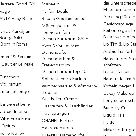
die Unterschied
Herrera Good Girl
Make-up
Milien entfernen
uvage
Parfum-Deals
Glossing für di
AUTY Easy Bake
Rituals Geschenksets
Gesichtspflege:
Männerparfum &
Reihenfolge ist d
ancis Kurkdjian
Herrenparfum
Dauerwelle pfle
 Rouge 540
Damen Parfum im SALE
o Born In Roma
Lip Tint & Lip St
Yves Saint Laurent
Arabische Parf
Damendüfte
rmani Si Parfum
Damenparfum &
Haare in der Sa
 Gaultier Le Male
Frauenparfum
schützen
m
Damen Parfum Top 10
Festes Parfum
Gutschein
Sol de Janeiro Parfum
Haarausfall im A
N°5 Parfum
Wimpernserum & Wimpern-
Koffein gegen H
Armani Stronger
Booster
Cakey Make-up
Anti-Falten Creme
Pony selber sch
a vie est belle
Haarreifen & Haarbänder
Butterfly Cut
radoxe Intense
Haarspangen
Liquid Hair
Vibe Erba Pura
CHANEL Parfum
PDRN
k Opium
Haarextensions
Make-up für gr
neiro No. 59
CHANEL Damendüfte