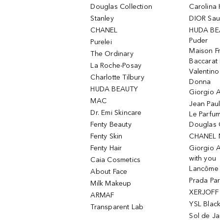
Douglas Collection
Carolina 
Stanley
DIOR Sa
CHANEL
HUDA BE
Puder
Purelei
Maison Fr
The Ordinary
Baccarat
La Roche-Posay
Valentin
Charlotte Tilbury
Donna
HUDA BEAUTY
Giorgio A
MAC
Jean Paul
Dr. Emi Skincare
Le Parfu
Fenty Beauty
Douglas 
Fenty Skin
CHANEL 
Fenty Hair
Giorgio 
with you
Caia Cosmetics
Lancôme L
About Face
Prada Pa
Milk Makeup
XERJOFF 
ARMAF
YSL Blac
Transparent Lab
Sol de Ja