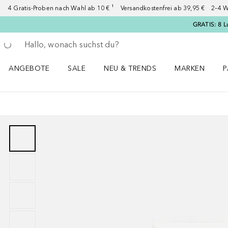
4 Gratis-Proben nach Wahl ab 10 € ¹ Versandkostenfrei ab 39,95 € 2–4 W
GRATIS: 8 L
Gehe zurück
Suche ausführen
ANGEBOTE
SALE
NEU & TRENDS
MARKEN
P
Angebote Menü öffnen
Sale Menü öffnen
NEU & TRENDS Menü öffnen
MARKEN Menü ö
P