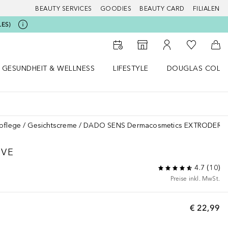
BEAUTY SERVICES
GOODIES
BEAUTY CARD
FILIALEN
LES)
Zu Meiner 
Zum Storefinder
Zu Meinem Kunde
Zum
GESUNDHEIT & WELLNESS
LIFESTYLE
DOUGLAS COLL
 öffnen
Gesundheit & Wellness Menü öffnen
Lifestyle Menü öffnen
Douglas Collecti
pflege
Gesichtscreme
DADO SENS Dermacosmetics EXTRODERM I
IVE
4.7
(
10
)
Preise inkl. MwSt.
€ 22,99