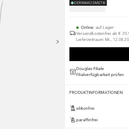
DERMAKOSMETIK
Online
:
auf Lager
Versandkostenfrei ab
€ 39,
Lieferzeitraum: Mi., 12.08.20
Douglas-Filiale
Filialverfügbarkeit prüfen
PRODUKTINFORMATIONEN
silikonfrei
paraffinfrei