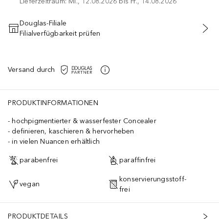
Lieferzeitraum: Mi., 12.08.2026 bis Fr., 14.08.2026
Douglas-Filiale
Filialverfügbarkeit prüfen
IN DEN WARENKORB
Versand durch
PRODUKTINFORMATIONEN
hochpigmentierter & wasserfester Concealer
definieren, kaschieren & hervorheben
in vielen Nuancen erhältlich
parabenfrei
paraffinfrei
konservierungsstoff-
vegan
frei
PRODUKTDETAILS