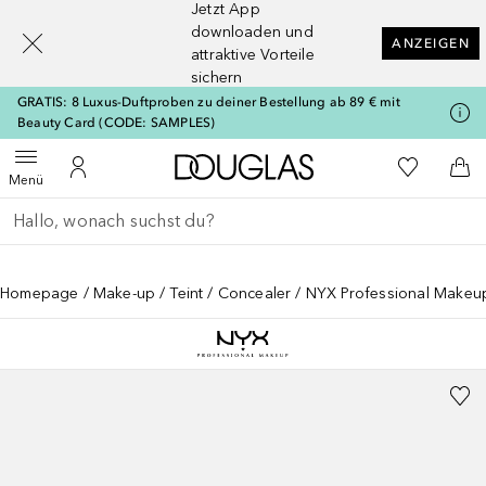
Jetzt App
[navigation.slideout.screenreader]
downloaden und
ANZEIGEN
attraktive Vorteile
sichern
GRATIS: 8 Luxus-Duftproben zu deiner Bestellung ab 89 € mit
Beauty Card (CODE: SAMPLES)
Zur Douglas Startseite
Zu Meiner 
Menü öffnen
Zu Meinem Kundenkonto
Zum
Menü
Gehe zurück
Suche ausführen
Homepage
Make-up
Teint
Concealer
NYX Professional Makeu