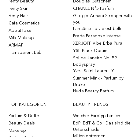
Fenty Beauty
Douglas Gutschein
Fenty Skin
CHANEL N°5 Parfum
Fenty Hair
Giorgio Armani Stronger with
you
Caia Cosmetics
Lancôme La vie est belle
About Face
Prada Paradoxe Intense
Milk Makeup
XERJOFF Vibe Erba Pura
ARMAF
YSL Black Opium
Transparent Lab
Sol de Janeiro No. 59
Bodyspray
Yves Saint Laurent Y
Summer Mink - Parfum by
Drake
Huda Beauty Parfum
TOP KATEGORIEN
BEAUTY TRENDS
Parfum & Düfte
Welcher Farbtyp bin ich
Beauty Deals
EdP, EdT & Co.: Das sind die
Unterschiede
Make-up
Milien entfernen