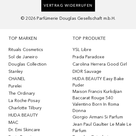
VERTRAG WIDERRUFEN
©
2026
Parfümerie Douglas Gesellschaft m.b.H.
TOP MARKEN
TOP PRODUKTE
Rituals Cosmetics
YSL Libre
Sol de Janeiro
Prada Paradoxe
Douglas Collection
Carolina Herrera Good Girl
Stanley
DIOR Sauvage
CHANEL
HUDA BEAUTY Easy Bake
Puder
Purelei
Maison Francis Kurkdjian
The Ordinary
Baccarat Rouge 540
La Roche-Posay
Valentino Born In Roma
Charlotte Tilbury
Donna
HUDA BEAUTY
Giorgio Armani Si Parfum
MAC
Jean Paul Gaultier Le Male Le
Dr. Emi Skincare
Parfum