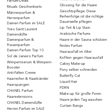
Parfum-Deals
Glossing für die Haare
Rituals Geschenksets
Gesichtspflege: Diese
Männerparfum &
Reihenfolge ist die richtige
Herrenparfum
Dauerwelle pflegen
Damen Parfum im SALE
Lip Tint & Lip Stain
Yves Saint Laurent
Arabische Parfums
Damendüfte
Damenparfum &
Haare in der Sauna schützen
Frauenparfum
Festes Parfum
Damen Parfum Top 10
Haarausfall im Alter
Sol de Janeiro Parfum
Koffein gegen Haarausfall
Wimpernserum & Wimpern-
Cakey Make-up
Booster
Pony selber schneiden
Anti-Falten Creme
Butterfly Cut
Haarreifen & Haarbänder
Liquid Hair
Haarspangen
PDRN
CHANEL Parfum
Make-up für große Poren
Haarextensions
Haare jeden Tag waschen
CHANEL Damendüfte
Curtain Bangs
Herren Parfum im SALE