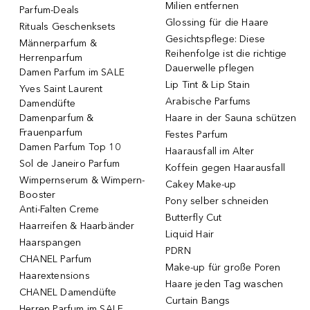
Milien entfernen
Parfum-Deals
Glossing für die Haare
Rituals Geschenksets
Gesichtspflege: Diese
Männerparfum &
Reihenfolge ist die richtige
Herrenparfum
Dauerwelle pflegen
Damen Parfum im SALE
Lip Tint & Lip Stain
Yves Saint Laurent
Arabische Parfums
Damendüfte
Damenparfum &
Haare in der Sauna schützen
Frauenparfum
Festes Parfum
Damen Parfum Top 10
Haarausfall im Alter
Sol de Janeiro Parfum
Koffein gegen Haarausfall
Wimpernserum & Wimpern-
Cakey Make-up
Booster
Pony selber schneiden
Anti-Falten Creme
Butterfly Cut
Haarreifen & Haarbänder
Liquid Hair
Haarspangen
PDRN
CHANEL Parfum
Make-up für große Poren
Haarextensions
Haare jeden Tag waschen
CHANEL Damendüfte
Curtain Bangs
Herren Parfum im SALE