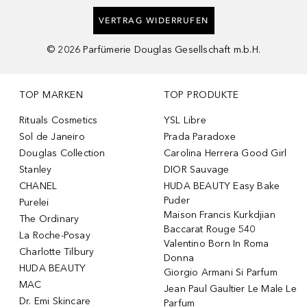
VERTRAG WIDERRUFEN
©
2026
Parfümerie Douglas Gesellschaft m.b.H.
TOP MARKEN
TOP PRODUKTE
Rituals Cosmetics
YSL Libre
Sol de Janeiro
Prada Paradoxe
Douglas Collection
Carolina Herrera Good Girl
Stanley
DIOR Sauvage
CHANEL
HUDA BEAUTY Easy Bake
Puder
Purelei
Maison Francis Kurkdjian
The Ordinary
Baccarat Rouge 540
La Roche-Posay
Valentino Born In Roma
Charlotte Tilbury
Donna
HUDA BEAUTY
Giorgio Armani Si Parfum
MAC
Jean Paul Gaultier Le Male Le
Dr. Emi Skincare
Parfum