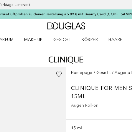
erktage Lieferzeit
uxus-Duftproben zu deiner Bestellung ab 89 € mit Beauty Card (CODE: SAMP
Zur Douglas Startseite
ARFUM
MAKE-UP
GESICHT
KÖRPER
HAARE
ffnen
arfum Menü öffnen
Make-up Menü öffnen
Gesicht Menü öffnen
Körper Menü öffnen
Haare Menü
Homepage
Gesicht
Augenpf
CLINIQUE FOR MEN
15ML
Augen Roll-on
15 ml