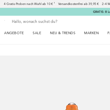
4 Gratis-Proben nach Wahl ab 10 € ¹ Versandkostenfrei ab 39,95 € 2–4 W
GRATIS: 8 L
Gehe zurück
Suche ausführen
ANGEBOTE
SALE
NEU & TRENDS
MARKEN
P
Angebote Menü öffnen
Sale Menü öffnen
NEU & TRENDS Menü öffnen
MARKEN Menü ö
P