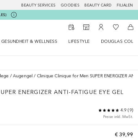
BEAUTY SERVICES
GOODIES
BEAUTY CARD
FILIALEN
LES)
Zu Meiner 
Zum Storefinder
Zu Meinem Kunde
Zum
GESUNDHEIT & WELLNESS
LIFESTYLE
DOUGLAS COLL
 öffnen
Gesundheit & Wellness Menü öffnen
Lifestyle Menü öffnen
Douglas Collecti
lege
Augengel
Clinique Clinique for Men SUPER ENERGIZER AN
SUPER ENERGIZER ANTI-FATIGUE EYE GEL
4.9
(
9
)
Preise inkl. MwSt.
€ 39,99