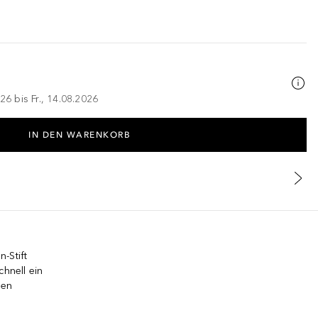
26 bis Fr., 14.08.2026
IN DEN WARENKORB
-Stift
chnell ein
gen