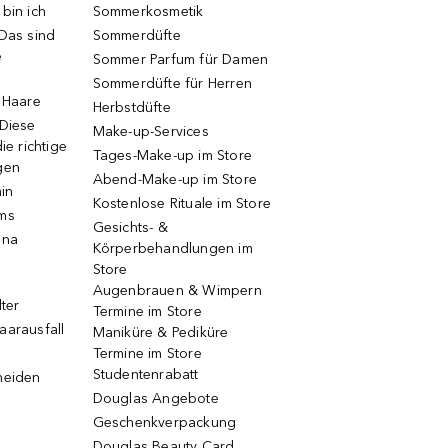
bin ich
Sommerkosmetik
 Das sind
Sommerdüfte
e
Sommer Parfum für Damen
Sommerdüfte für Herren
e Haare
Herbstdüfte
 Diese
Make-up-Services
ie richtige
Tages-Make-up im Store
gen
Abend-Make-up im Store
ain
Kostenlose Rituale im Store
ums
Gesichts- &
una
Körperbehandlungen im
Store
Augenbrauen & Wimpern
lter
Termine im Store
aarausfall
Maniküre & Pediküre
Termine im Store
Studentenrabatt
neiden
Douglas Angebote
Geschenkverpackung
Douglas Beauty Card