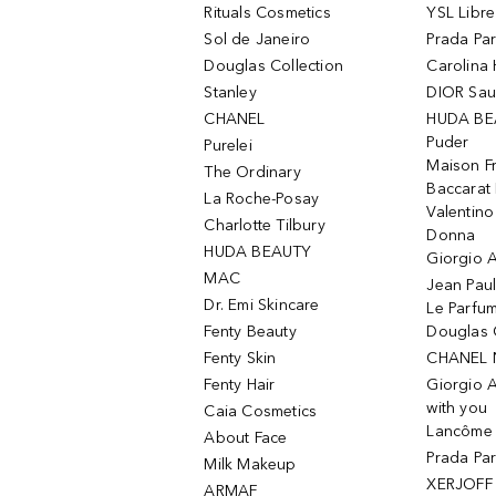
Rituals Cosmetics
YSL Libre
Sol de Janeiro
Prada Pa
Douglas Collection
Carolina 
Stanley
DIOR Sa
CHANEL
HUDA BE
Puder
Purelei
Maison Fr
The Ordinary
Baccarat
La Roche-Posay
Valentin
Charlotte Tilbury
Donna
HUDA BEAUTY
Giorgio A
MAC
Jean Paul
Dr. Emi Skincare
Le Parfu
Fenty Beauty
Douglas 
Fenty Skin
CHANEL 
Fenty Hair
Giorgio 
with you
Caia Cosmetics
Lancôme L
About Face
Prada Pa
Milk Makeup
XERJOFF 
ARMAF