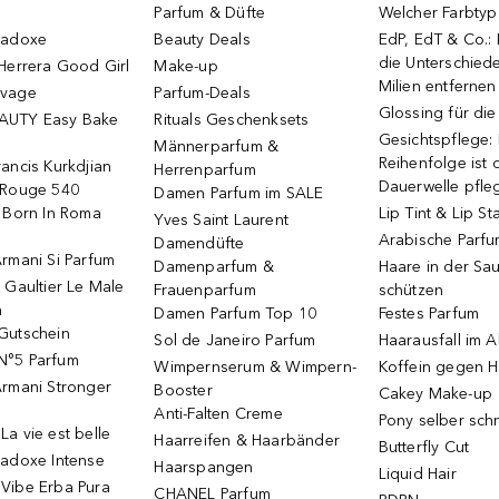
Parfum & Düfte
Welcher Farbtyp 
radoxe
Beauty Deals
EdP, EdT & Co.:
die Unterschied
Herrera Good Girl
Make-up
Milien entfernen
uvage
Parfum-Deals
Glossing für di
AUTY Easy Bake
Rituals Geschenksets
Gesichtspflege:
Männerparfum &
Reihenfolge ist d
ancis Kurkdjian
Herrenparfum
Dauerwelle pfle
 Rouge 540
Damen Parfum im SALE
o Born In Roma
Lip Tint & Lip St
Yves Saint Laurent
Arabische Parf
Damendüfte
rmani Si Parfum
Damenparfum &
Haare in der Sa
 Gaultier Le Male
Frauenparfum
schützen
m
Damen Parfum Top 10
Festes Parfum
Gutschein
Sol de Janeiro Parfum
Haarausfall im A
N°5 Parfum
Wimpernserum & Wimpern-
Koffein gegen H
Armani Stronger
Booster
Cakey Make-up
Anti-Falten Creme
Pony selber sch
a vie est belle
Haarreifen & Haarbänder
Butterfly Cut
radoxe Intense
Haarspangen
Liquid Hair
Vibe Erba Pura
CHANEL Parfum