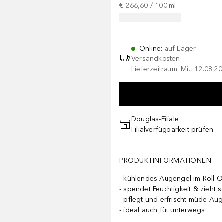
€ 266,60
 / 
100
ml
Online
:
auf Lager
Versandkosten
Lieferzeitraum: Mi., 12.08.20
Douglas-Filiale
Filialverfügbarkeit prüfen
PRODUKTINFORMATIONEN
kühlendes Augengel im Roll-On
spendet Feuchtigkeit & zieht s
pflegt und erfrischt müde Au
ideal auch für unterwegs