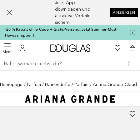
Jetzt App
[navigation.slideout.screenreader]
downloaden und
ANZEIGEN
attraktive Vorteile
sichern
-20 % Rabatt ohne Code + Gratis-Versand. Jetzt Sommer-Must-
Haves shoppen!
Zur Douglas Startseite
Zu Meiner 
Menü öffnen
Zu Meinem Kundenkonto
Zum
Menü
Gehe zurück
Suche ausführen
Homepage
Parfum
Damendüfte
Parfum
Ariana Grande Cloud