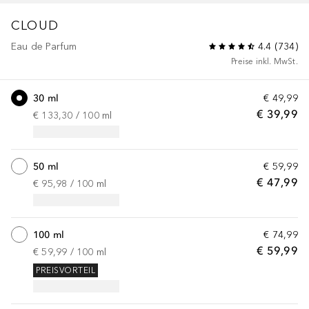
CLOUD
Eau de Parfum
4.4
(
734
)
Preise inkl. MwSt.
30 ml
€ 49,99
€ 39,99
€ 133,30
 / 
100
ml
50 ml
€ 59,99
€ 47,99
€ 95,98
 / 
100
ml
100 ml
€ 74,99
€ 59,99
€ 59,99
 / 
100
ml
PREISVORTEIL