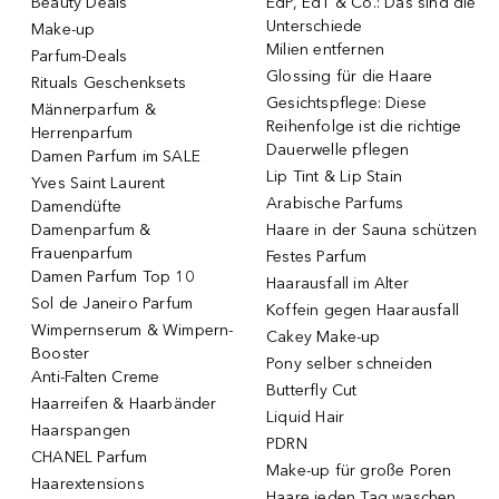
Beauty Deals
EdP, EdT & Co.: Das sind die
Unterschiede
Make-up
Milien entfernen
Parfum-Deals
Glossing für die Haare
Rituals Geschenksets
Gesichtspflege: Diese
Männerparfum &
Reihenfolge ist die richtige
Herrenparfum
Dauerwelle pflegen
Damen Parfum im SALE
Lip Tint & Lip Stain
Yves Saint Laurent
Arabische Parfums
Damendüfte
Damenparfum &
Haare in der Sauna schützen
Frauenparfum
Festes Parfum
Damen Parfum Top 10
Haarausfall im Alter
Sol de Janeiro Parfum
Koffein gegen Haarausfall
Wimpernserum & Wimpern-
Cakey Make-up
Booster
Pony selber schneiden
Anti-Falten Creme
Butterfly Cut
Haarreifen & Haarbänder
Liquid Hair
Haarspangen
PDRN
CHANEL Parfum
Make-up für große Poren
Haarextensions
Haare jeden Tag waschen