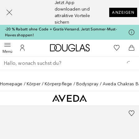
Jetzt App
[navigation.slideout.screenreader]
downloaden und
ANZEIGEN
attraktive Vorteile
sichern
-20 % Rabatt ohne Code + Gratis-Versand. Jetzt Sommer-Must-
Haves shoppen!
Zur Douglas Startseite
Zu Meiner 
Menü öffnen
Zu Meinem Kundenkonto
Zum
Menü
Gehe zurück
Suche ausführen
Homepage
Körper
Körperpflege
Bodyspray
Aveda Chakras Ba