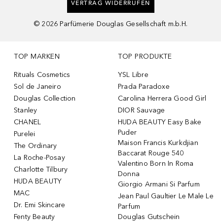
VERTRAG WIDERRUFEN
©
2026
Parfümerie Douglas Gesellschaft m.b.H.
TOP MARKEN
TOP PRODUKTE
Rituals Cosmetics
YSL Libre
Sol de Janeiro
Prada Paradoxe
Douglas Collection
Carolina Herrera Good Girl
Stanley
DIOR Sauvage
CHANEL
HUDA BEAUTY Easy Bake
Puder
Purelei
Maison Francis Kurkdjian
The Ordinary
Baccarat Rouge 540
La Roche-Posay
Valentino Born In Roma
Charlotte Tilbury
Donna
HUDA BEAUTY
Giorgio Armani Si Parfum
MAC
Jean Paul Gaultier Le Male Le
Dr. Emi Skincare
Parfum
Fenty Beauty
Douglas Gutschein