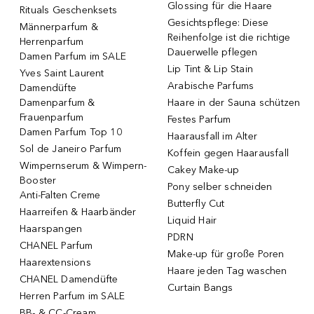
Glossing für die Haare
Rituals Geschenksets
Gesichtspflege: Diese
Männerparfum &
Reihenfolge ist die richtige
Herrenparfum
Dauerwelle pflegen
Damen Parfum im SALE
Lip Tint & Lip Stain
Yves Saint Laurent
Arabische Parfums
Damendüfte
Damenparfum &
Haare in der Sauna schützen
Frauenparfum
Festes Parfum
Damen Parfum Top 10
Haarausfall im Alter
Sol de Janeiro Parfum
Koffein gegen Haarausfall
Wimpernserum & Wimpern-
Cakey Make-up
Booster
Pony selber schneiden
Anti-Falten Creme
Butterfly Cut
Haarreifen & Haarbänder
Liquid Hair
Haarspangen
PDRN
CHANEL Parfum
Make-up für große Poren
Haarextensions
Haare jeden Tag waschen
CHANEL Damendüfte
Curtain Bangs
Herren Parfum im SALE
BB- & CC-Cream