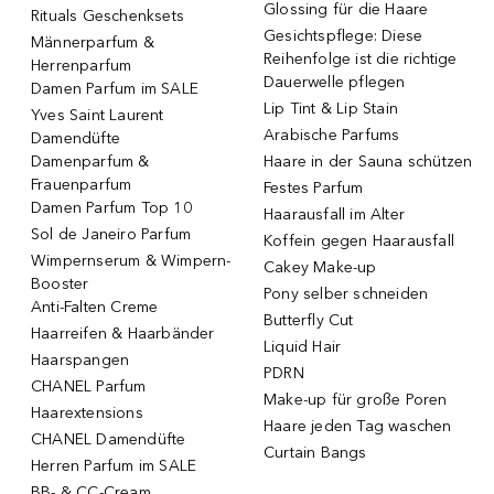
Glossing für die Haare
Rituals Geschenksets
Gesichtspflege: Diese
Männerparfum &
Reihenfolge ist die richtige
Herrenparfum
Dauerwelle pflegen
Damen Parfum im SALE
Lip Tint & Lip Stain
Yves Saint Laurent
Arabische Parfums
Damendüfte
Damenparfum &
Haare in der Sauna schützen
Frauenparfum
Festes Parfum
Damen Parfum Top 10
Haarausfall im Alter
Sol de Janeiro Parfum
Koffein gegen Haarausfall
Wimpernserum & Wimpern-
Cakey Make-up
Booster
Pony selber schneiden
Anti-Falten Creme
Butterfly Cut
Haarreifen & Haarbänder
Liquid Hair
Haarspangen
PDRN
CHANEL Parfum
Make-up für große Poren
Haarextensions
Haare jeden Tag waschen
CHANEL Damendüfte
Curtain Bangs
Herren Parfum im SALE
BB- & CC-Cream