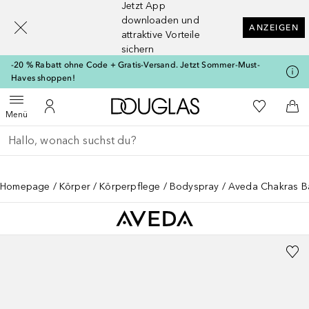
Jetzt App
[navigation.slideout.screenreader]
downloaden und
ANZEIGEN
attraktive Vorteile
sichern
-20 % Rabatt ohne Code + Gratis-Versand. Jetzt Sommer-Must-
Haves shoppen!
Zur Douglas Startseite
Zu Meiner 
Menü öffnen
Zu Meinem Kundenkonto
Zum
Menü
Gehe zurück
Suche ausführen
Homepage
Körper
Körperpflege
Bodyspray
Aveda Chakras Ba