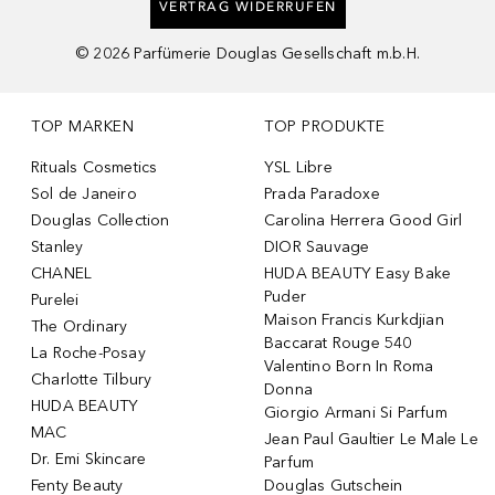
VERTRAG WIDERRUFEN
©
2026
Parfümerie Douglas Gesellschaft m.b.H.
TOP MARKEN
TOP PRODUKTE
Rituals Cosmetics
YSL Libre
Sol de Janeiro
Prada Paradoxe
Douglas Collection
Carolina Herrera Good Girl
Stanley
DIOR Sauvage
CHANEL
HUDA BEAUTY Easy Bake
Puder
Purelei
Maison Francis Kurkdjian
The Ordinary
Baccarat Rouge 540
La Roche-Posay
Valentino Born In Roma
Charlotte Tilbury
Donna
HUDA BEAUTY
Giorgio Armani Si Parfum
MAC
Jean Paul Gaultier Le Male Le
Dr. Emi Skincare
Parfum
Fenty Beauty
Douglas Gutschein