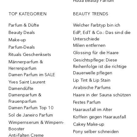
Huda Beauty Parfum
TOP KATEGORIEN
BEAUTY TRENDS
Parfum & Düfte
Welcher Farbtyp bin ich
Beauty Deals
EdP, EdT & Co.: Das sind die
Unterschiede
Make-up
Milien entfernen
Parfum-Deals
Glossing für die Haare
Rituals Geschenksets
Gesichtspflege: Diese
Männerparfum &
Reihenfolge ist die richtige
Herrenparfum
Dauerwelle pflegen
Damen Parfum im SALE
Lip Tint & Lip Stain
Yves Saint Laurent
Arabische Parfums
Damendüfte
Damenparfum &
Haare in der Sauna schützen
Frauenparfum
Festes Parfum
Damen Parfum Top 10
Haarausfall im Alter
Sol de Janeiro Parfum
Koffein gegen Haarausfall
Wimpernserum & Wimpern-
Cakey Make-up
Booster
Pony selber schneiden
Anti-Falten Creme