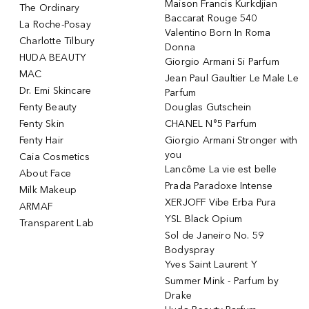
Maison Francis Kurkdjian
The Ordinary
Baccarat Rouge 540
La Roche-Posay
Valentino Born In Roma
Charlotte Tilbury
Donna
HUDA BEAUTY
Giorgio Armani Si Parfum
MAC
Jean Paul Gaultier Le Male Le
Dr. Emi Skincare
Parfum
Fenty Beauty
Douglas Gutschein
Fenty Skin
CHANEL N°5 Parfum
Fenty Hair
Giorgio Armani Stronger with
you
Caia Cosmetics
Lancôme La vie est belle
About Face
Prada Paradoxe Intense
Milk Makeup
XERJOFF Vibe Erba Pura
ARMAF
YSL Black Opium
Transparent Lab
Sol de Janeiro No. 59
Bodyspray
Yves Saint Laurent Y
Summer Mink - Parfum by
Drake