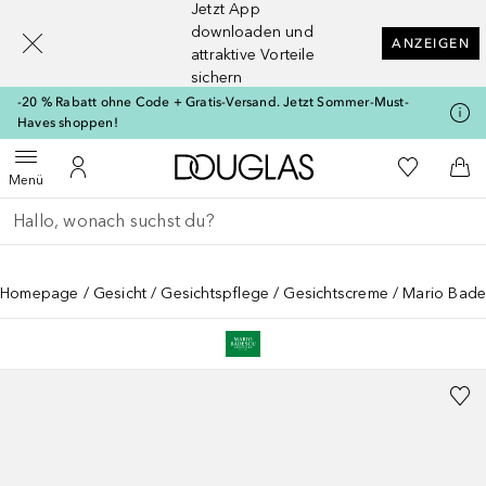
Jetzt App
[navigation.slideout.screenreader]
downloaden und
ANZEIGEN
attraktive Vorteile
sichern
-20 % Rabatt ohne Code + Gratis-Versand. Jetzt Sommer-Must-
Haves shoppen!
Zur Douglas Startseite
Zu Meiner 
Menü öffnen
Zu Meinem Kundenkonto
Zum
Menü
Gehe zurück
Suche ausführen
Homepage
Gesicht
Gesichtspflege
Gesichtscreme
Mario Bades