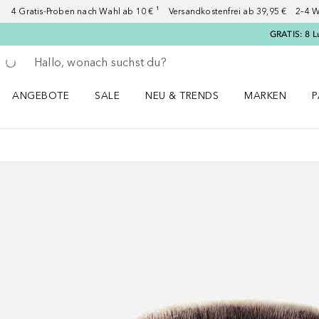
4 Gratis-Proben nach Wahl ab 10 € ¹ Versandkostenfrei ab 39,95 € 2–4 W
GRATIS: 8 L
Gehe zurück
Suche ausführen
ANGEBOTE
SALE
NEU & TRENDS
MARKEN
P
Angebote Menü öffnen
Sale Menü öffnen
NEU & TRENDS Menü öffnen
MARKEN Menü ö
P