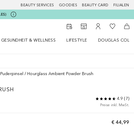
BEAUTY SERVICES
GOODIES
BEAUTY CARD
FILIALEN
LES)
Zu Meiner 
Zum Storefinder
Zu Meinem Kunde
Zum
GESUNDHEIT & WELLNESS
LIFESTYLE
DOUGLAS COLL
 öffnen
Gesundheit & Wellness Menü öffnen
Lifestyle Menü öffnen
Douglas Collecti
Puderpinsel
Hourglass Ambient Powder Brush
RUSH
4.9
(
7
)
Preise inkl. MwSt.
€ 44,99