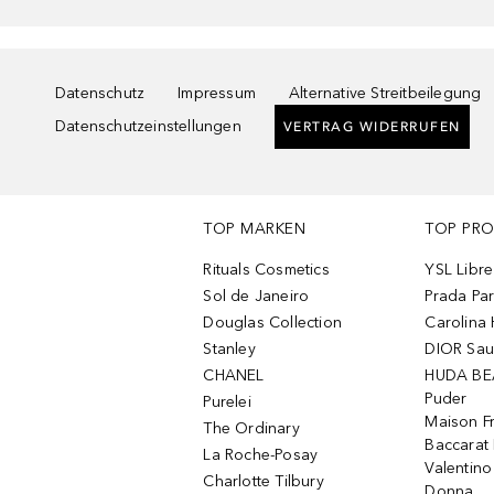
Datenschutz
Impressum
Alternative Streitbeilegung
Datenschutzeinstellungen
VERTRAG WIDERRUFEN
TOP MARKEN
TOP PR
Rituals Cosmetics
YSL Libre
Sol de Janeiro
Prada Pa
Douglas Collection
Carolina 
Stanley
DIOR Sa
CHANEL
HUDA BE
Puder
Purelei
Maison Fr
The Ordinary
Baccarat
La Roche-Posay
Valentin
Charlotte Tilbury
Donna