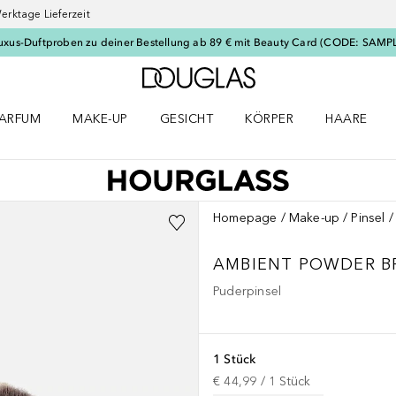
erktage Lieferzeit
uxus-Duftproben zu deiner Bestellung ab 89 € mit Beauty Card (CODE: SAMP
Zur Douglas Startseite
ARFUM
MAKE-UP
GESICHT
KÖRPER
HAARE
ffnen
arfum Menü öffnen
Make-up Menü öffnen
Gesicht Menü öffnen
Körper Menü öffnen
Haare Menü
Homepage
Make-up
Pinsel
AMBIENT
POWDER B
Puderpinsel
1 Stück
€ 44,99
 / 
1
Stück