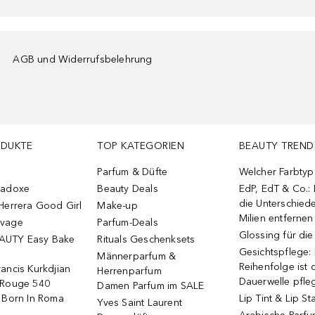
AGB und Widerrufsbelehrung
ODUKTE
TOP KATEGORIEN
BEAUTY TREND
Parfum & Düfte
Welcher Farbtyp 
radoxe
Beauty Deals
EdP, EdT & Co.:
die Unterschied
Herrera Good Girl
Make-up
Milien entfernen
uvage
Parfum-Deals
Glossing für di
AUTY Easy Bake
Rituals Geschenksets
Gesichtspflege:
Männerparfum &
Reihenfolge ist d
ancis Kurkdjian
Herrenparfum
Dauerwelle pfle
 Rouge 540
Damen Parfum im SALE
o Born In Roma
Lip Tint & Lip St
Yves Saint Laurent