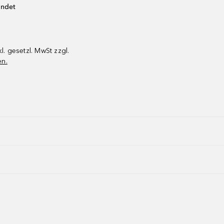
endet
kl. gesetzl. MwSt zzgl.
en.