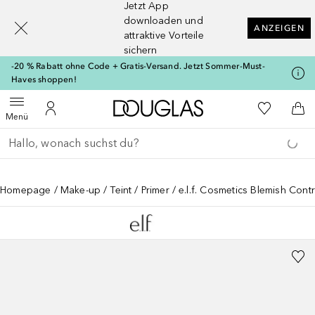
Jetzt App
[navigation.slideout.screenreader]
downloaden und
ANZEIGEN
attraktive Vorteile
sichern
-20 % Rabatt ohne Code + Gratis-Versand. Jetzt Sommer-Must-
Haves shoppen!
Zur Douglas Startseite
Zu Meiner 
Menü öffnen
Zu Meinem Kundenkonto
Zum
Menü
Gehe zurück
Suche ausführen
Homepage
Make-up
Teint
Primer
e.l.f. Cosmetics Blemish Contr