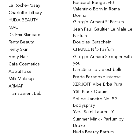
Baccarat Rouge 540
La Roche-Posay
Valentino Born In Roma
Charlotte Tilbury
Donna
HUDA BEAUTY
Giorgio Armani Si Parfum
MAC
Jean Paul Gaultier Le Male Le
Dr. Emi Skincare
Parfum
Fenty Beauty
Douglas Gutschein
Fenty Skin
CHANEL N°5 Parfum
Fenty Hair
Giorgio Armani Stronger with
you
Caia Cosmetics
Lancôme La vie est belle
About Face
Prada Paradoxe Intense
Milk Makeup
XERJOFF Vibe Erba Pura
ARMAF
YSL Black Opium
Transparent Lab
Sol de Janeiro No. 59
Bodyspray
Yves Saint Laurent Y
Summer Mink - Parfum by
Drake
Huda Beauty Parfum