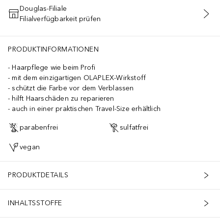
Douglas-Filiale
Filialverfügbarkeit prüfen
IN DEN WARENKORB
aluronate, Palmitoyl Myristyl Serinate, Sodium Polyacrylate, Penta
PRODUKTINFORMATIONEN
Haarpflege wie beim Profi
mit dem einzigartigen OLAPLEX-Wirkstoff
schützt die Farbe vor dem Verblassen
hilft Haarschäden zu reparieren
auch in einer praktischen Travel-Size erhältlich
parabenfrei
sulfatfrei
vegan
PRODUKTDETAILS
INHALTSSTOFFE