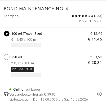
BOND MAINTENANCE
NO. 4
Shampoo
4.4
(
633
)
Preise inkl. MwSt.
100 ml (Travel Size)
€ 15,99
€ 11,45
€ 11,45
 / 
100
ml
250 ml
€ 31,95
€ 20,31
€ 8,12
 / 
100
ml
PREISVORTEIL
Online
:
auf Lager
Versandkostenfrei ab
€ 39,95
Lieferzeitraum: Do., 13.08.2026 bis Sa., 15.08.2026