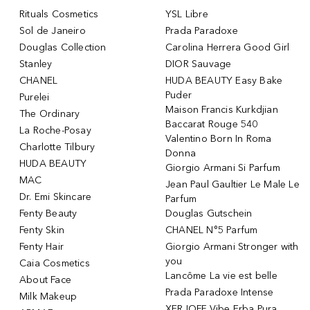
Rituals Cosmetics
YSL Libre
Sol de Janeiro
Prada Paradoxe
Douglas Collection
Carolina Herrera Good Girl
Stanley
DIOR Sauvage
CHANEL
HUDA BEAUTY Easy Bake
Puder
Purelei
Maison Francis Kurkdjian
The Ordinary
Baccarat Rouge 540
La Roche-Posay
Valentino Born In Roma
Charlotte Tilbury
Donna
HUDA BEAUTY
Giorgio Armani Si Parfum
MAC
Jean Paul Gaultier Le Male Le
Dr. Emi Skincare
Parfum
Fenty Beauty
Douglas Gutschein
Fenty Skin
CHANEL N°5 Parfum
Fenty Hair
Giorgio Armani Stronger with
you
Caia Cosmetics
Lancôme La vie est belle
About Face
Prada Paradoxe Intense
Milk Makeup
XERJOFF Vibe Erba Pura