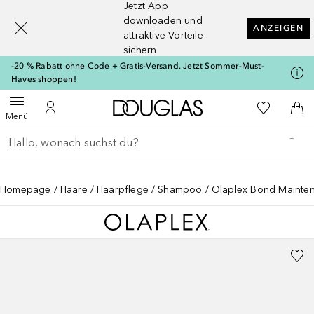
Jetzt App
[navigation.slideout.screenreader]
downloaden und
ANZEIGEN
attraktive Vorteile
sichern
-20 % Rabatt ohne Code + Gratis-Versand. Jetzt Sommer-Must-
Haves shoppen!
Zur Douglas Startseite
Zu Meiner 
Menü öffnen
Zu Meinem Kundenkonto
Zum
Menü
Gehe zurück
Suche ausführen
Homepage
Haare
Haarpflege
Shampoo
Olaplex Bond Mainten