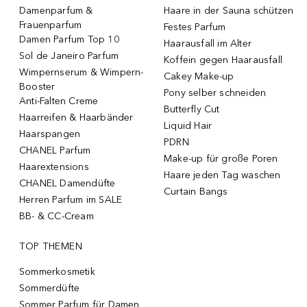
Damenparfum &
Haare in der Sauna schützen
Frauenparfum
Festes Parfum
Damen Parfum Top 10
Haarausfall im Alter
Sol de Janeiro Parfum
Koffein gegen Haarausfall
Wimpernserum & Wimpern-
Cakey Make-up
Booster
Pony selber schneiden
Anti-Falten Creme
Butterfly Cut
Haarreifen & Haarbänder
Liquid Hair
Haarspangen
PDRN
CHANEL Parfum
Make-up für große Poren
Haarextensions
Haare jeden Tag waschen
CHANEL Damendüfte
Curtain Bangs
Herren Parfum im SALE
BB- & CC-Cream
TOP THEMEN
Sommerkosmetik
Sommerdüfte
Sommer Parfum für Damen