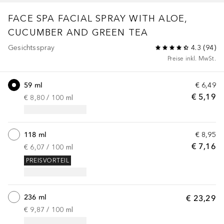
FACE SPA
FACIAL SPRAY WITH ALOE,
CUCUMBER AND GREEN TEA
Gesichtsspray
4.3
(
94
)
Preise inkl. MwSt.
59 ml
€ 6,49
€ 5,19
€ 8,80
 / 
100
ml
118 ml
€ 8,95
€ 7,16
€ 6,07
 / 
100
ml
PREISVORTEIL
236 ml
€ 23,29
€ 9,87
 / 
100
ml