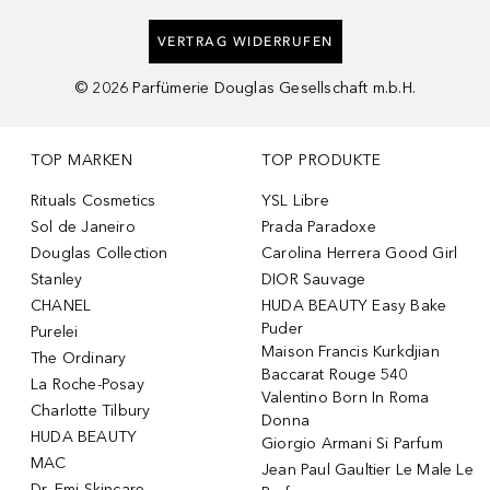
VERTRAG WIDERRUFEN
©
2026
Parfümerie Douglas Gesellschaft m.b.H.
TOP MARKEN
TOP PRODUKTE
Rituals Cosmetics
YSL Libre
Sol de Janeiro
Prada Paradoxe
Douglas Collection
Carolina Herrera Good Girl
Stanley
DIOR Sauvage
CHANEL
HUDA BEAUTY Easy Bake
Puder
Purelei
Maison Francis Kurkdjian
The Ordinary
Baccarat Rouge 540
La Roche-Posay
Valentino Born In Roma
Charlotte Tilbury
Donna
HUDA BEAUTY
Giorgio Armani Si Parfum
MAC
Jean Paul Gaultier Le Male Le
Dr. Emi Skincare