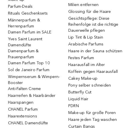
Milien entfernen
Parfum-Deals
Glossing für die Haare
Rituals Geschenksets
Gesichtspflege: Diese
Männerparfum &
Reihenfolge ist die richtige
Herrenparfum
Dauerwelle pflegen
Damen Parfum im SALE
Lip Tint & Lip Stain
Yves Saint Laurent
Arabische Parfums
Damendüfte
Damenparfum &
Haare in der Sauna schützen
Frauenparfum
Festes Parfum
Damen Parfum Top 10
Haarausfall im Alter
Sol de Janeiro Parfum
Koffein gegen Haarausfall
Wimpernserum & Wimpern-
Cakey Make-up
Booster
Pony selber schneiden
Anti-Falten Creme
Butterfly Cut
Haarreifen & Haarbänder
Liquid Hair
Haarspangen
PDRN
CHANEL Parfum
Make-up für große Poren
Haarextensions
Haare jeden Tag waschen
CHANEL Damendüfte
Curtain Bangs