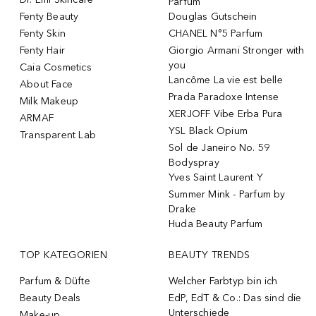
Parfum
Fenty Beauty
Douglas Gutschein
Fenty Skin
CHANEL N°5 Parfum
Fenty Hair
Giorgio Armani Stronger with
you
Caia Cosmetics
Lancôme La vie est belle
About Face
Prada Paradoxe Intense
Milk Makeup
XERJOFF Vibe Erba Pura
ARMAF
YSL Black Opium
Transparent Lab
Sol de Janeiro No. 59
Bodyspray
Yves Saint Laurent Y
Summer Mink - Parfum by
Drake
Huda Beauty Parfum
TOP KATEGORIEN
BEAUTY TRENDS
Parfum & Düfte
Welcher Farbtyp bin ich
Beauty Deals
EdP, EdT & Co.: Das sind die
Unterschiede
Make-up