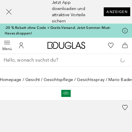
Jetzt App
[navigation.slideout.screenreader]
downloaden und
ANZEIGEN
attraktive Vorteile
sichern
-20 % Rabatt ohne Code + Gratis-Versand. Jetzt Sommer-Must-
Haves shoppen!
Zur Douglas Startseite
Zu Meiner 
Menü öffnen
Zu Meinem Kundenkonto
Zum
Menü
Gehe zurück
Suche ausführen
Homepage
Gesicht
Gesichtspflege
Gesichtsspray
Mario Bades