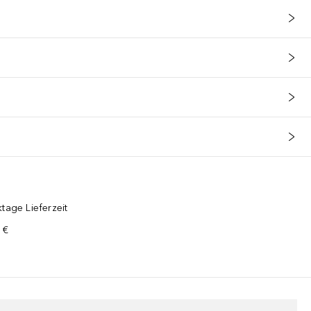
en entsprechend ändern, ist die jeweils auf der Packung angegebene
tage Lieferzeit
 €