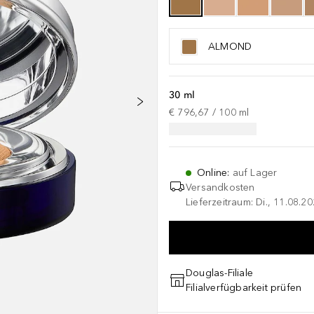
ALMOND
30 ml
€ 796,67
 / 
100
ml
Online
:
auf Lager
Versandkosten
Lieferzeitraum: Di., 11.08.2
Douglas-Filiale
Filialverfügbarkeit prüfen