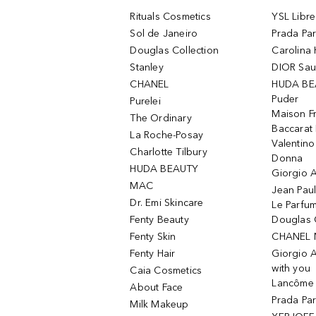
Rituals Cosmetics
YSL Libre
Sol de Janeiro
Prada Pa
Douglas Collection
Carolina 
Stanley
DIOR Sa
CHANEL
HUDA BE
Puder
Purelei
Maison Fr
The Ordinary
Baccarat
La Roche-Posay
Valentin
Charlotte Tilbury
Donna
HUDA BEAUTY
Giorgio A
MAC
Jean Paul
Dr. Emi Skincare
Le Parfu
Fenty Beauty
Douglas 
Fenty Skin
CHANEL 
Fenty Hair
Giorgio 
with you
Caia Cosmetics
Lancôme L
About Face
Prada Pa
Milk Makeup