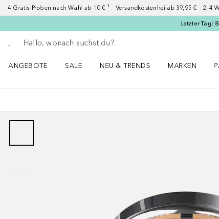
4 Gratis-Proben nach Wahl ab 10 € ¹ Versandkostenfrei ab 39,95 € 2–4 W
Letzter Tag: 
Gehe zurück
Suche ausführen
ANGEBOTE
SALE
NEU & TRENDS
MARKEN
P
Angebote Menü öffnen
Sale Menü öffnen
NEU & TRENDS Menü öffnen
MARKEN Menü ö
P