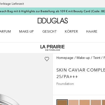
erktage Lieferzeit
Beach Bag mit 6 Highlights zur Bestellung ab 109 € mit Beauty Card (Code: 
Zur Douglas Startseite
ARFUM
MAKE-UP
GESICHT
KÖRPER
HAARE
ffnen
arfum Menü öffnen
Make-up Menü öffnen
Gesicht Menü öffnen
Körper Menü öffnen
Haare Menü
Homepage
Make-up
Teint
SKIN CAVIAR COMPL
25/PA+++
Foundation