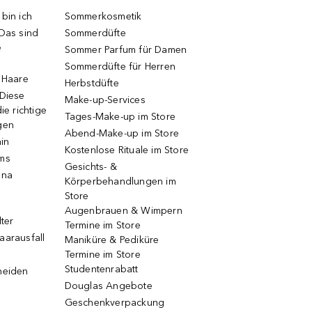
bin ich
Sommerkosmetik
 Das sind
Sommerdüfte
e
Sommer Parfum für Damen
Sommerdüfte für Herren
e Haare
Herbstdüfte
 Diese
Make-up-Services
ie richtige
Tages-Make-up im Store
gen
Abend-Make-up im Store
ain
Kostenlose Rituale im Store
ums
Gesichts- &
una
Körperbehandlungen im
Store
Augenbrauen & Wimpern
lter
Termine im Store
aarausfall
Maniküre & Pediküre
Termine im Store
Studentenrabatt
neiden
Douglas Angebote
Geschenkverpackung