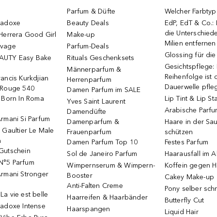
Parfum & Düfte
Welcher Farbtyp 
radoxe
Beauty Deals
EdP, EdT & Co.:
die Unterschied
Herrera Good Girl
Make-up
Milien entfernen
uvage
Parfum-Deals
Glossing für di
AUTY Easy Bake
Rituals Geschenksets
Gesichtspflege:
Männerparfum &
Reihenfolge ist d
ancis Kurkdjian
Herrenparfum
Dauerwelle pfle
 Rouge 540
Damen Parfum im SALE
o Born In Roma
Lip Tint & Lip St
Yves Saint Laurent
Arabische Parf
Damendüfte
rmani Si Parfum
Damenparfum &
Haare in der Sa
 Gaultier Le Male
Frauenparfum
schützen
m
Damen Parfum Top 10
Festes Parfum
Gutschein
Sol de Janeiro Parfum
Haarausfall im A
N°5 Parfum
Wimpernserum & Wimpern-
Koffein gegen H
Armani Stronger
Booster
Cakey Make-up
Anti-Falten Creme
Pony selber sch
a vie est belle
Haarreifen & Haarbänder
Butterfly Cut
radoxe Intense
Haarspangen
Liquid Hair