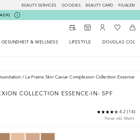
BEAUTY SERVICES
GOODIES
BEAUTY CARD
FILIALEN
BEACH)
Zu Meiner 
Zum Storefinder
Zu Meinem Kunde
Zum
GESUNDHEIT & WELLNESS
LIFESTYLE
DOUGLAS COLL
 öffnen
Gesundheit & Wellness Menü öffnen
Lifestyle Menü öffnen
Douglas Collecti
Foundation
La Prairie Skin Caviar Complexion Collection Essence-I
EXION COLLECTION
ESSENCE-IN- SPF
4.2
(
14
)
Preise inkl. MwSt.