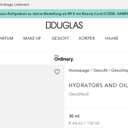
erktage Lieferzeit
uxus-Duftproben zu deiner Bestellung ab 89 € mit Beauty Card (CODE: SAMP
Zur Douglas Startseite
ARFUM
MAKE-UP
GESICHT
KÖRPER
HAARE
ffnen
arfum Menü öffnen
Make-up Menü öffnen
Gesicht Menü öffnen
Körper Menü öffnen
Haare Menü
Homepage
Gesicht
Gesichts
HYDRATORS AND OI
Gesichtsöl
30 ml
€ 46,63
 / 
100
ml