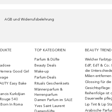
AGB und Widerrufsbelehrung
ODUKTE
TOP KATEGORIEN
BEAUTY TREND
Parfum & Düfte
Welcher Farbtyp 
radoxe
Beauty Deals
EdP, EdT & Co.:
die Unterschied
Herrera Good Girl
Make-up
Milien entfernen
uvage
Parfum-Deals
Glossing für di
AUTY Easy Bake
Rituals Geschenksets
Gesichtspflege:
Männerparfum &
Reihenfolge ist d
ancis Kurkdjian
Herrenparfum
Dauerwelle pfle
 Rouge 540
Damen Parfum im SALE
o Born In Roma
Lip Tint & Lip St
Yves Saint Laurent
Arabische Parf
Damendüfte