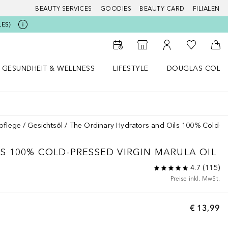
BEAUTY SERVICES
GOODIES
BEAUTY CARD
FILIALEN
LES)
Zu Meiner 
Zum Storefinder
Zu Meinem Kunde
Zum
GESUNDHEIT & WELLNESS
LIFESTYLE
DOUGLAS COLL
 öffnen
Gesundheit & Wellness Menü öffnen
Lifestyle Menü öffnen
Douglas Collecti
pflege
Gesichtsöl
The Ordinary Hydrators and Oils 100% Cold-Pr
LS
100% COLD-PRESSED VIRGIN MARULA OIL
4.7
(
115
)
Preise inkl. MwSt.
€ 13,99