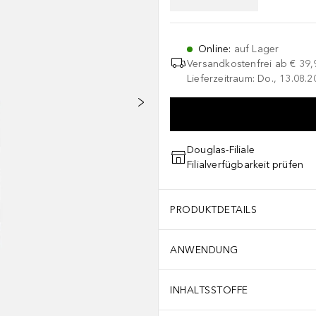
Online
:
auf Lager
Versandkostenfrei ab
€ 39,
Lieferzeitraum: Do., 13.08.2
Douglas-Filiale
Filialverfügbarkeit prüfen
PRODUKTDETAILS
ANWENDUNG
INHALTSSTOFFE