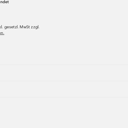
endet
kl. gesetzl. MwSt zzgl.
en.