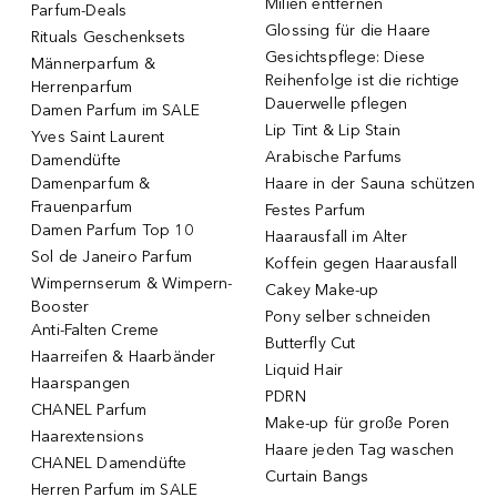
Milien entfernen
Parfum-Deals
Glossing für die Haare
Rituals Geschenksets
Gesichtspflege: Diese
Männerparfum &
Reihenfolge ist die richtige
Herrenparfum
Dauerwelle pflegen
Damen Parfum im SALE
Lip Tint & Lip Stain
Yves Saint Laurent
Arabische Parfums
Damendüfte
Damenparfum &
Haare in der Sauna schützen
Frauenparfum
Festes Parfum
Damen Parfum Top 10
Haarausfall im Alter
Sol de Janeiro Parfum
Koffein gegen Haarausfall
Wimpernserum & Wimpern-
Cakey Make-up
Booster
Pony selber schneiden
Anti-Falten Creme
Butterfly Cut
Haarreifen & Haarbänder
Liquid Hair
Haarspangen
PDRN
CHANEL Parfum
Make-up für große Poren
Haarextensions
Haare jeden Tag waschen
CHANEL Damendüfte
Curtain Bangs
Herren Parfum im SALE