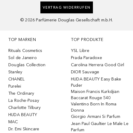
VERTRAG WIDERRUFEN
©
2026
Parfümerie Douglas Gesellschaft m.b.H.
TOP MARKEN
TOP PRODUKTE
Rituals Cosmetics
YSL Libre
Sol de Janeiro
Prada Paradoxe
Douglas Collection
Carolina Herrera Good Girl
Stanley
DIOR Sauvage
CHANEL
HUDA BEAUTY Easy Bake
Puder
Purelei
Maison Francis Kurkdjian
The Ordinary
Baccarat Rouge 540
La Roche-Posay
Valentino Born In Roma
Charlotte Tilbury
Donna
HUDA BEAUTY
Giorgio Armani Si Parfum
MAC
Jean Paul Gaultier Le Male Le
Dr. Emi Skincare
Parfum