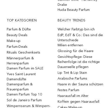
Drake
Huda Beauty Parfum
TOP KATEGORIEN
BEAUTY TRENDS
Parfum & Düfte
Welcher Farbtyp bin ich
Beauty Deals
EdP, EdT & Co.: Das sind die
Unterschiede
Make-up
Milien entfernen
Parfum-Deals
Glossing für die Haare
Rituals Geschenksets
Gesichtspflege: Diese
Männerparfum &
Reihenfolge ist die richtige
Herrenparfum
Dauerwelle pflegen
Damen Parfum im SALE
Lip Tint & Lip Stain
Yves Saint Laurent
Arabische Parfums
Damendüfte
Damenparfum &
Haare in der Sauna schützen
Frauenparfum
Festes Parfum
Damen Parfum Top 10
Haarausfall im Alter
Sol de Janeiro Parfum
Koffein gegen Haarausfall
Wimpernserum & Wimpern-
Cakey Make-up