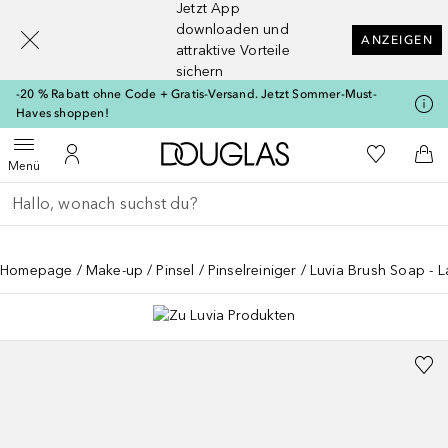
Jetzt App
[navigation.slideout.screenreader]
downloaden und
ANZEIGEN
attraktive Vorteile
sichern
-20 % Rabatt ohne Code + Gratis-Versand. Jetzt Sommer-Must-
Haves shoppen!
Zur Douglas Startseite
Zu Meiner 
Menü öffnen
Zu Meinem Kundenkonto
Zum
Menü
Gehe zurück
Suche ausführen
Homepage
Make-up
Pinsel
Pinselreiniger
Luvia Brush Soap - 