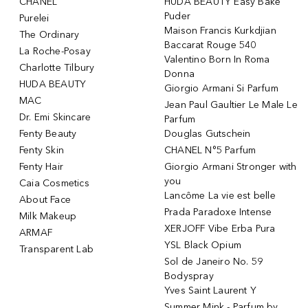
CHANEL
HUDA BEAUTY Easy Bake
Puder
Purelei
Maison Francis Kurkdjian
The Ordinary
Baccarat Rouge 540
La Roche-Posay
Valentino Born In Roma
Charlotte Tilbury
Donna
HUDA BEAUTY
Giorgio Armani Si Parfum
MAC
Jean Paul Gaultier Le Male Le
Dr. Emi Skincare
Parfum
Fenty Beauty
Douglas Gutschein
Fenty Skin
CHANEL N°5 Parfum
Fenty Hair
Giorgio Armani Stronger with
you
Caia Cosmetics
Lancôme La vie est belle
About Face
Prada Paradoxe Intense
Milk Makeup
XERJOFF Vibe Erba Pura
ARMAF
YSL Black Opium
Transparent Lab
Sol de Janeiro No. 59
Bodyspray
Yves Saint Laurent Y
Summer Mink - Parfum by