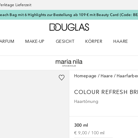
erktage Lieferzeit
Beach Bag mit 6 Highlights zur Bestellung ab 109 € mit Beauty Card (Code: 
Zur Douglas Startseite
ARFUM
MAKE-UP
GESICHT
KÖRPER
HAARE
ffnen
arfum Menü öffnen
Make-up Menü öffnen
Gesicht Menü öffnen
Körper Menü öffnen
Haare Menü
Homepage
Haare
Haarfarbe
COLOUR REFRESH
BR
Haartönung
300 ml
€ 9,00
 / 
100
ml