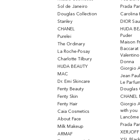
Sol de Janeiro
Prada Pa
Douglas Collection
Carolina 
Stanley
DIOR Sa
CHANEL
HUDA BE
Puder
Purelei
Maison Fr
The Ordinary
Baccarat
La Roche-Posay
Valentin
Charlotte Tilbury
Donna
HUDA BEAUTY
Giorgio A
MAC
Jean Paul
Dr. Emi Skincare
Le Parfu
Fenty Beauty
Douglas 
Fenty Skin
CHANEL 
Fenty Hair
Giorgio 
with you
Caia Cosmetics
Lancôme L
About Face
Prada Pa
Milk Makeup
XERJOFF 
ARMAF
YSL Blac