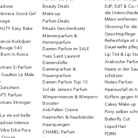
radoxe
Beauty Deals
EdP, EdT & Co.:
die Unterschied
Herrera Good Girl
Make-up
Milien entfernen
uvage
Parfum-Deals
Glossing für di
AUTY Easy Bake
Rituals Geschenksets
Gesichtspflege:
Männerparfum &
Reihenfolge ist d
ancis Kurkdjian
Herrenparfum
Dauerwelle pfle
 Rouge 540
Damen Parfum im SALE
o Born In Roma
Lip Tint & Lip St
Yves Saint Laurent
Arabische Parf
Damendüfte
rmani Si Parfum
Damenparfum &
Haare in der Sa
 Gaultier Le Male
Frauenparfum
schützen
m
Damen Parfum Top 10
Festes Parfum
Gutschein
Sol de Janeiro Parfum
Haarausfall im A
N°5 Parfum
Wimpernserum & Wimpern-
Koffein gegen H
Armani Stronger
Booster
Cakey Make-up
Anti-Falten Creme
Pony selber sch
a vie est belle
Haarreifen & Haarbänder
Butterfly Cut
radoxe Intense
Haarspangen
Liquid Hair
Vibe Erba Pura
CHANEL Parfum
PDRN
k Opium