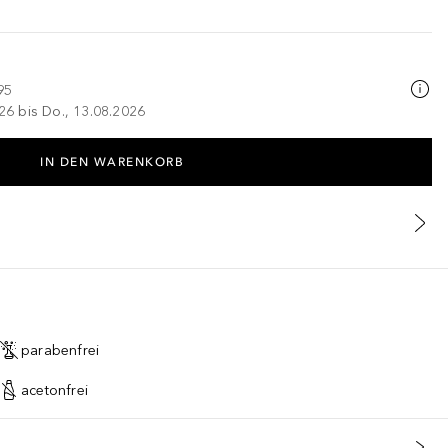
95
026 bis Do., 13.08.2026
IN DEN WARENKORB
parabenfrei
acetonfrei