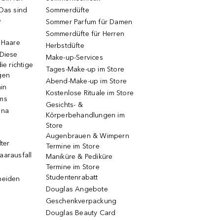
 Das sind
Sommerdüfte
e
Sommer Parfum für Damen
Sommerdüfte für Herren
e Haare
Herbstdüfte
 Diese
Make-up-Services
ie richtige
Tages-Make-up im Store
gen
Abend-Make-up im Store
ain
Kostenlose Rituale im Store
ums
Gesichts- &
una
Körperbehandlungen im
Store
Augenbrauen & Wimpern
lter
Termine im Store
aarausfall
Maniküre & Pediküre
Termine im Store
Studentenrabatt
neiden
Douglas Angebote
Geschenkverpackung
Douglas Beauty Card