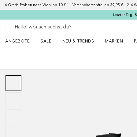
4 Gratis-Proben nach Wahl ab 10 € ¹ Versandkostenfrei ab 39,95 € 2–4 W
Letzter Tag: 
Gehe zurück
Suche ausführen
ANGEBOTE
SALE
NEU & TRENDS
MARKEN
P
Angebote Menü öffnen
Sale Menü öffnen
NEU & TRENDS Menü öffnen
MARKEN Menü ö
P