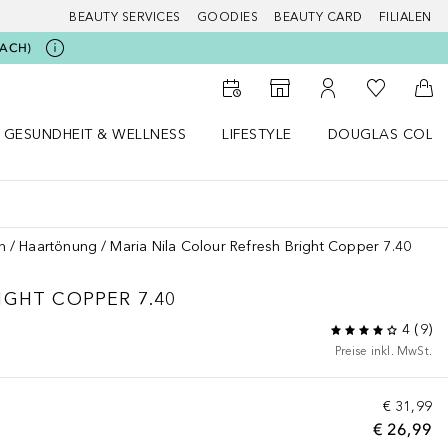
BEAUTY SERVICES
GOODIES
BEAUTY CARD
FILIALEN
BEACH)
Zu Meiner 
Zum Storefinder
Zu Meinem Kunde
Zum
GESUNDHEIT & WELLNESS
LIFESTYLE
DOUGLAS COLL
 öffnen
Gesundheit & Wellness Menü öffnen
Lifestyle Menü öffnen
Douglas Collecti
n
Haartönung
Maria Nila Colour Refresh Bright Copper 7.40
IGHT COPPER 7.40
4
(
9
)
Preise inkl. MwSt.
€ 31,99
€ 26,99