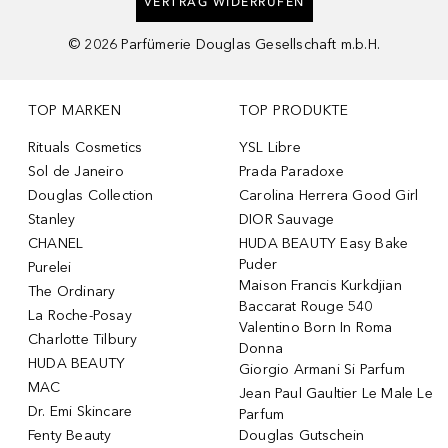
VERTRAG WIDERRUFEN
©
2026
Parfümerie Douglas Gesellschaft m.b.H.
TOP MARKEN
TOP PRODUKTE
Rituals Cosmetics
YSL Libre
Sol de Janeiro
Prada Paradoxe
Douglas Collection
Carolina Herrera Good Girl
Stanley
DIOR Sauvage
CHANEL
HUDA BEAUTY Easy Bake
Puder
Purelei
Maison Francis Kurkdjian
The Ordinary
Baccarat Rouge 540
La Roche-Posay
Valentino Born In Roma
Charlotte Tilbury
Donna
HUDA BEAUTY
Giorgio Armani Si Parfum
MAC
Jean Paul Gaultier Le Male Le
Dr. Emi Skincare
Parfum
Fenty Beauty
Douglas Gutschein