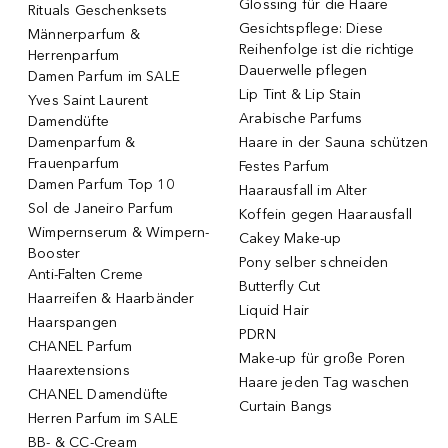
Glossing für die Haare
Rituals Geschenksets
Gesichtspflege: Diese
Männerparfum &
Reihenfolge ist die richtige
Herrenparfum
Dauerwelle pflegen
Damen Parfum im SALE
Lip Tint & Lip Stain
Yves Saint Laurent
Arabische Parfums
Damendüfte
Damenparfum &
Haare in der Sauna schützen
Frauenparfum
Festes Parfum
Damen Parfum Top 10
Haarausfall im Alter
Sol de Janeiro Parfum
Koffein gegen Haarausfall
Wimpernserum & Wimpern-
Cakey Make-up
Booster
Pony selber schneiden
Anti-Falten Creme
Butterfly Cut
Haarreifen & Haarbänder
Liquid Hair
Haarspangen
PDRN
CHANEL Parfum
Make-up für große Poren
Haarextensions
Haare jeden Tag waschen
CHANEL Damendüfte
Curtain Bangs
Herren Parfum im SALE
BB- & CC-Cream