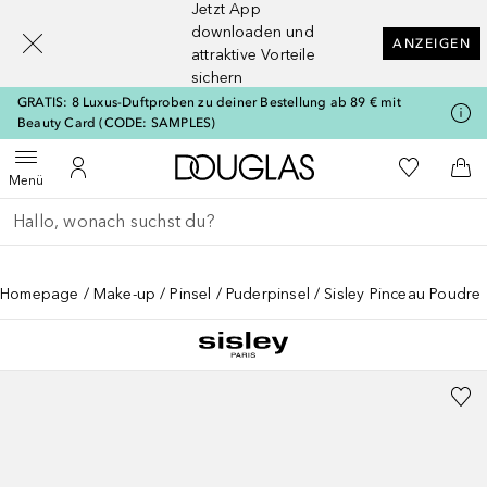
Jetzt App
[navigation.slideout.screenreader]
downloaden und
ANZEIGEN
attraktive Vorteile
sichern
GRATIS: 8 Luxus-Duftproben zu deiner Bestellung ab 89 € mit
Beauty Card (CODE: SAMPLES)
Zur Douglas Startseite
Zu Meiner 
Menü öffnen
Zu Meinem Kundenkonto
Zum
Menü
Gehe zurück
Suche ausführen
Homepage
Make-up
Pinsel
Puderpinsel
Sisley Pinceau Poudre