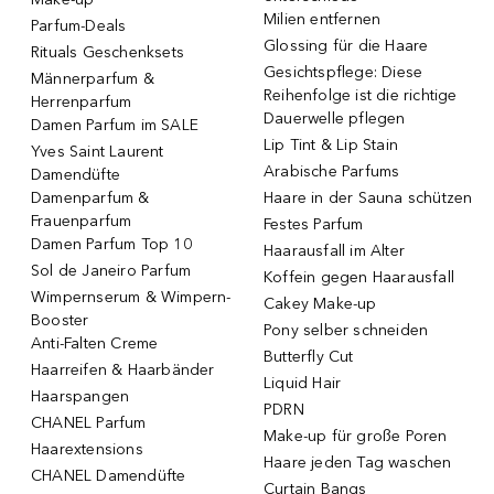
Milien entfernen
Parfum-Deals
Glossing für die Haare
Rituals Geschenksets
Gesichtspflege: Diese
Männerparfum &
Reihenfolge ist die richtige
Herrenparfum
Dauerwelle pflegen
Damen Parfum im SALE
Lip Tint & Lip Stain
Yves Saint Laurent
Arabische Parfums
Damendüfte
Damenparfum &
Haare in der Sauna schützen
Frauenparfum
Festes Parfum
Damen Parfum Top 10
Haarausfall im Alter
Sol de Janeiro Parfum
Koffein gegen Haarausfall
Wimpernserum & Wimpern-
Cakey Make-up
Booster
Pony selber schneiden
Anti-Falten Creme
Butterfly Cut
Haarreifen & Haarbänder
Liquid Hair
Haarspangen
PDRN
CHANEL Parfum
Make-up für große Poren
Haarextensions
Haare jeden Tag waschen
CHANEL Damendüfte
Curtain Bangs