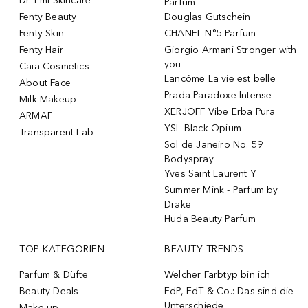
Dr. Emi Skincare
Parfum
Fenty Beauty
Douglas Gutschein
Fenty Skin
CHANEL N°5 Parfum
Fenty Hair
Giorgio Armani Stronger with
you
Caia Cosmetics
Lancôme La vie est belle
About Face
Prada Paradoxe Intense
Milk Makeup
XERJOFF Vibe Erba Pura
ARMAF
YSL Black Opium
Transparent Lab
Sol de Janeiro No. 59
Bodyspray
Yves Saint Laurent Y
Summer Mink - Parfum by
Drake
Huda Beauty Parfum
TOP KATEGORIEN
BEAUTY TRENDS
Parfum & Düfte
Welcher Farbtyp bin ich
Beauty Deals
EdP, EdT & Co.: Das sind die
Unterschiede
Make-up