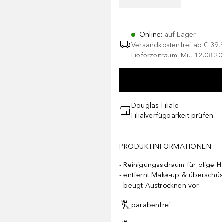
Online
:
auf Lager
Versandkostenfrei ab
€ 39,
Lieferzeitraum: Mi., 12.08.20
Douglas-Filiale
Filialverfügbarkeit prüfen
PRODUKTINFORMATIONEN
Reinigungsschaum für ölige H
entfernt Make-up & überschü
beugt Austrocknen vor
parabenfrei