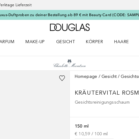
erktage Lieferzeit
uxus-Duftproben zu deiner Bestellung ab 89 € mit Beauty Card (CODE: SAMP
Zur Douglas Startseite
ARFUM
MAKE-UP
GESICHT
KÖRPER
HAARE
ffnen
arfum Menü öffnen
Make-up Menü öffnen
Gesicht Menü öffnen
Körper Menü öffnen
Haare Menü
Homepage
Gesicht
Gesichts
KRÄUTERVITAL
ROSM
Gesichtsreinigungsschaum
150 ml
€ 10,59
 / 
100
ml