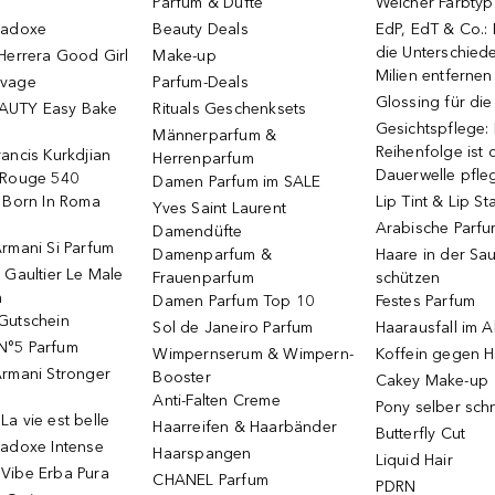
Parfum & Düfte
Welcher Farbtyp 
radoxe
Beauty Deals
EdP, EdT & Co.:
die Unterschied
Herrera Good Girl
Make-up
Milien entfernen
uvage
Parfum-Deals
Glossing für di
AUTY Easy Bake
Rituals Geschenksets
Gesichtspflege:
Männerparfum &
Reihenfolge ist d
ancis Kurkdjian
Herrenparfum
Dauerwelle pfle
 Rouge 540
Damen Parfum im SALE
o Born In Roma
Lip Tint & Lip St
Yves Saint Laurent
Arabische Parf
Damendüfte
rmani Si Parfum
Damenparfum &
Haare in der Sa
 Gaultier Le Male
Frauenparfum
schützen
m
Damen Parfum Top 10
Festes Parfum
Gutschein
Sol de Janeiro Parfum
Haarausfall im A
N°5 Parfum
Wimpernserum & Wimpern-
Koffein gegen H
Armani Stronger
Booster
Cakey Make-up
Anti-Falten Creme
Pony selber sch
a vie est belle
Haarreifen & Haarbänder
Butterfly Cut
radoxe Intense
Haarspangen
Liquid Hair
Vibe Erba Pura
CHANEL Parfum
PDRN