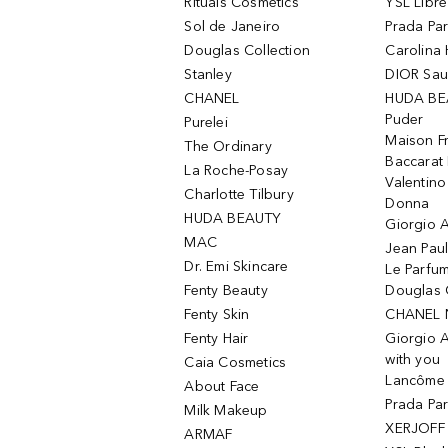
Rituals Cosmetics
YSL Libre
Sol de Janeiro
Prada Pa
Douglas Collection
Carolina 
Stanley
DIOR Sa
CHANEL
HUDA BE
Puder
Purelei
Maison Fr
The Ordinary
Baccarat
La Roche-Posay
Valentin
Charlotte Tilbury
Donna
HUDA BEAUTY
Giorgio A
MAC
Jean Paul
Dr. Emi Skincare
Le Parfu
Fenty Beauty
Douglas 
Fenty Skin
CHANEL 
Fenty Hair
Giorgio 
with you
Caia Cosmetics
Lancôme L
About Face
Prada Pa
Milk Makeup
XERJOFF 
ARMAF