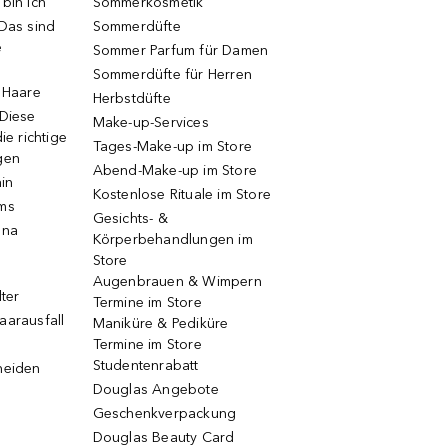
bin ich
Sommerkosmetik
 Das sind
Sommerdüfte
e
Sommer Parfum für Damen
Sommerdüfte für Herren
e Haare
Herbstdüfte
 Diese
Make-up-Services
ie richtige
Tages-Make-up im Store
gen
Abend-Make-up im Store
ain
Kostenlose Rituale im Store
ums
Gesichts- &
una
Körperbehandlungen im
Store
Augenbrauen & Wimpern
lter
Termine im Store
aarausfall
Maniküre & Pediküre
Termine im Store
Studentenrabatt
neiden
Douglas Angebote
Geschenkverpackung
Douglas Beauty Card