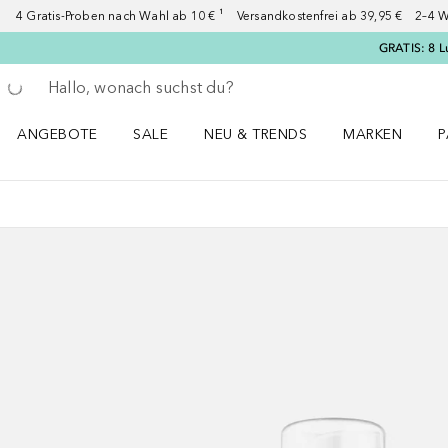
4 Gratis-Proben nach Wahl ab 10 € ¹ Versandkostenfrei ab 39,95 € 2–4 W
GRATIS: 8 L
Gehe zurück
Suche ausführen
ANGEBOTE
SALE
NEU & TRENDS
MARKEN
P
Angebote Menü öffnen
Sale Menü öffnen
NEU & TRENDS Menü öffnen
MARKEN Menü ö
P