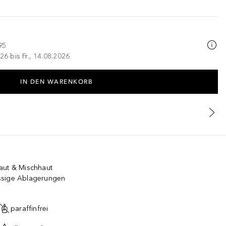
95
26 bis Fr., 14.08.2026
IN DEN WARENKORB
aut & Mischhaut
ssige Ablagerungen
paraffinfrei