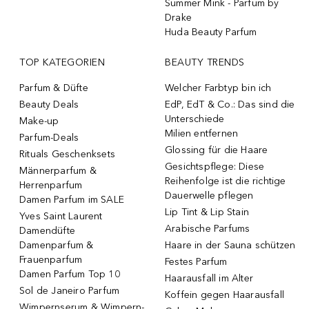
Summer Mink - Parfum by
Drake
Huda Beauty Parfum
TOP KATEGORIEN
BEAUTY TRENDS
Parfum & Düfte
Welcher Farbtyp bin ich
Beauty Deals
EdP, EdT & Co.: Das sind die
Unterschiede
Make-up
Milien entfernen
Parfum-Deals
Glossing für die Haare
Rituals Geschenksets
Gesichtspflege: Diese
Männerparfum &
Reihenfolge ist die richtige
Herrenparfum
Dauerwelle pflegen
Damen Parfum im SALE
Lip Tint & Lip Stain
Yves Saint Laurent
Arabische Parfums
Damendüfte
Damenparfum &
Haare in der Sauna schützen
Frauenparfum
Festes Parfum
Damen Parfum Top 10
Haarausfall im Alter
Sol de Janeiro Parfum
Koffein gegen Haarausfall
Wimpernserum & Wimpern-