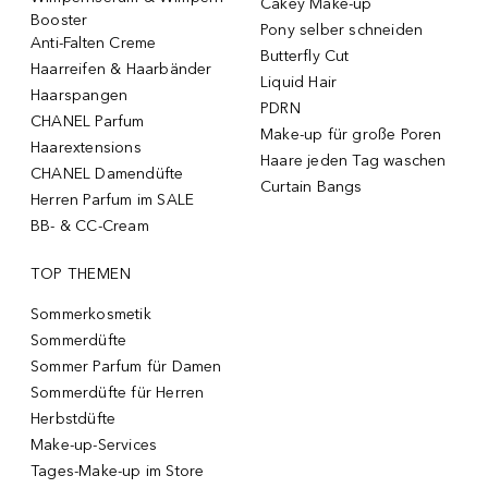
Cakey Make-up
Booster
Pony selber schneiden
Anti-Falten Creme
Butterfly Cut
Haarreifen & Haarbänder
Liquid Hair
Haarspangen
PDRN
CHANEL Parfum
Make-up für große Poren
Haarextensions
Haare jeden Tag waschen
CHANEL Damendüfte
Curtain Bangs
Herren Parfum im SALE
BB- & CC-Cream
TOP THEMEN
Sommerkosmetik
Sommerdüfte
Sommer Parfum für Damen
Sommerdüfte für Herren
Herbstdüfte
Make-up-Services
Tages-Make-up im Store