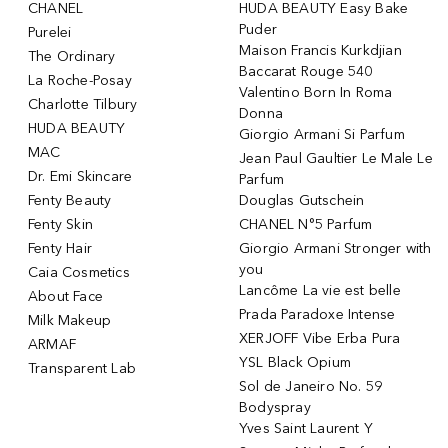
CHANEL
HUDA BEAUTY Easy Bake
Puder
Purelei
Maison Francis Kurkdjian
The Ordinary
Baccarat Rouge 540
La Roche-Posay
Valentino Born In Roma
Charlotte Tilbury
Donna
HUDA BEAUTY
Giorgio Armani Si Parfum
MAC
Jean Paul Gaultier Le Male Le
Dr. Emi Skincare
Parfum
Fenty Beauty
Douglas Gutschein
Fenty Skin
CHANEL N°5 Parfum
Fenty Hair
Giorgio Armani Stronger with
you
Caia Cosmetics
Lancôme La vie est belle
About Face
Prada Paradoxe Intense
Milk Makeup
XERJOFF Vibe Erba Pura
ARMAF
YSL Black Opium
Transparent Lab
Sol de Janeiro No. 59
Bodyspray
Yves Saint Laurent Y