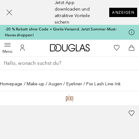
Jetzt App
[navigation.slideout.screenreader]
downloaden und
ANZEIGEN
attraktive Vorteile
sichern
-20 % Rabatt ohne Code + Gratis-Versand. Jetzt Sommer-Must-
Haves shoppen!
Zur Douglas Startseite
Zu Meiner 
Menü öffnen
Zu Meinem Kundenkonto
Zum
Menü
Gehe zurück
Suche ausführen
Homepage
Make-up
Augen
Eyeliner
Pixi Lash Line Ink