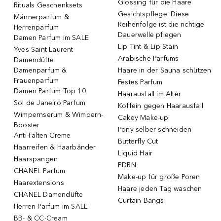
Glossing für die Haare
Rituals Geschenksets
Gesichtspflege: Diese
Männerparfum &
Reihenfolge ist die richtige
Herrenparfum
Dauerwelle pflegen
Damen Parfum im SALE
Lip Tint & Lip Stain
Yves Saint Laurent
Arabische Parfums
Damendüfte
Damenparfum &
Haare in der Sauna schützen
Frauenparfum
Festes Parfum
Damen Parfum Top 10
Haarausfall im Alter
Sol de Janeiro Parfum
Koffein gegen Haarausfall
Wimpernserum & Wimpern-
Cakey Make-up
Booster
Pony selber schneiden
Anti-Falten Creme
Butterfly Cut
Haarreifen & Haarbänder
Liquid Hair
Haarspangen
PDRN
CHANEL Parfum
Make-up für große Poren
Haarextensions
Haare jeden Tag waschen
CHANEL Damendüfte
Curtain Bangs
Herren Parfum im SALE
BB- & CC-Cream