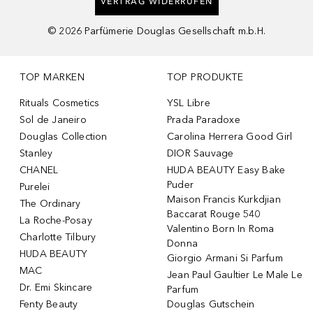
VERTRAG WIDERRUFEN
©
2026
Parfümerie Douglas Gesellschaft m.b.H.
TOP MARKEN
TOP PRODUKTE
Rituals Cosmetics
YSL Libre
Sol de Janeiro
Prada Paradoxe
Douglas Collection
Carolina Herrera Good Girl
Stanley
DIOR Sauvage
CHANEL
HUDA BEAUTY Easy Bake
Puder
Purelei
Maison Francis Kurkdjian
The Ordinary
Baccarat Rouge 540
La Roche-Posay
Valentino Born In Roma
Charlotte Tilbury
Donna
HUDA BEAUTY
Giorgio Armani Si Parfum
MAC
Jean Paul Gaultier Le Male Le
Dr. Emi Skincare
Parfum
Fenty Beauty
Douglas Gutschein