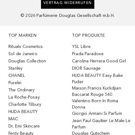
VERTRAG WIDERRUFEN
©
2026
Parfümerie Douglas Gesellschaft m.b.H.
TOP MARKEN
TOP PRODUKTE
Rituals Cosmetics
YSL Libre
Sol de Janeiro
Prada Paradoxe
Douglas Collection
Carolina Herrera Good Girl
Stanley
DIOR Sauvage
CHANEL
HUDA BEAUTY Easy Bake
Puder
Purelei
Maison Francis Kurkdjian
The Ordinary
Baccarat Rouge 540
La Roche-Posay
Valentino Born In Roma
Charlotte Tilbury
Donna
HUDA BEAUTY
Giorgio Armani Si Parfum
MAC
Jean Paul Gaultier Le Male Le
Dr. Emi Skincare
Parfum
Fenty Beauty
Douglas Gutschein