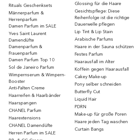
Glossing für die Haare
Rituals Geschenksets
Gesichtspflege: Diese
Männerparfum &
Reihenfolge ist die richtige
Herrenparfum
Dauerwelle pflegen
Damen Parfum im SALE
Lip Tint & Lip Stain
Yves Saint Laurent
Arabische Parfums
Damendüfte
Damenparfum &
Haare in der Sauna schützen
Frauenparfum
Festes Parfum
Damen Parfum Top 10
Haarausfall im Alter
Sol de Janeiro Parfum
Koffein gegen Haarausfall
Wimpernserum & Wimpern-
Cakey Make-up
Booster
Pony selber schneiden
Anti-Falten Creme
Butterfly Cut
Haarreifen & Haarbänder
Liquid Hair
Haarspangen
PDRN
CHANEL Parfum
Make-up für große Poren
Haarextensions
Haare jeden Tag waschen
CHANEL Damendüfte
Curtain Bangs
Herren Parfum im SALE