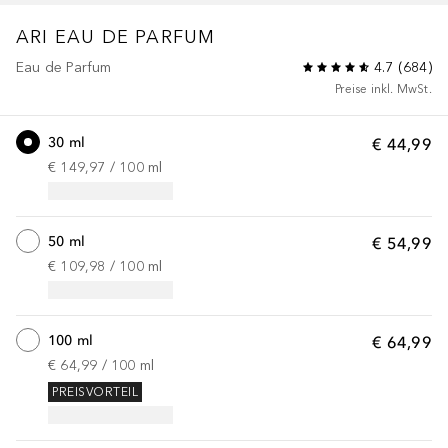
ARI
EAU DE PARFUM
Eau de Parfum
4.7
(
684
)
Preise inkl. MwSt.
30 ml
€ 44,99
€ 149,97
 / 
100
ml
50 ml
€ 54,99
€ 109,98
 / 
100
ml
100 ml
€ 64,99
€ 64,99
 / 
100
ml
PREISVORTEIL