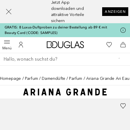
Jetzt App
[navigation.slideout.screenreader]
downloaden und
ANZEIGEN
attraktive Vorteile
sichern
GRATIS: 8 Luxus-Duftproben zu deiner Bestellung ab 89 € mit
Beauty Card (CODE: SAMPLES)
Zur Douglas Startseite
Zu Meiner 
Menü öffnen
Zu Meinem Kundenkonto
Zum
Menü
Gehe zurück
Suche ausführen
Homepage
Parfum
Damendüfte
Parfum
Ariana Grande Ari Eau