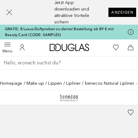
Jetzt App
[navigation.slideout.screenreader]
downloaden und
ANZEIGEN
attraktive Vorteile
sichern
GRATIS: 8 Luxus-Duftproben zu deiner Bestellung ab 89 € mit
Beauty Card (CODE: SAMPLES)
Zur Douglas Startseite
Zu Meiner 
Menü öffnen
Zu Meinem Kundenkonto
Zum
Menü
Gehe zurück
Suche ausführen
Homepage
Make-up
Lippen
Lipliner
benecos Natural Lipliner 