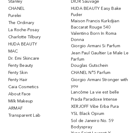
Stanley
DIOR Sauvage
CHANEL
HUDA BEAUTY Easy Bake
Puder
Purelei
Maison Francis Kurkdjian
The Ordinary
Baccarat Rouge 540
La Roche-Posay
Valentino Born In Roma
Charlotte Tilbury
Donna
HUDA BEAUTY
Giorgio Armani Si Parfum
MAC
Jean Paul Gaultier Le Male Le
Dr. Emi Skincare
Parfum
Fenty Beauty
Douglas Gutschein
Fenty Skin
CHANEL N°5 Parfum
Fenty Hair
Giorgio Armani Stronger with
you
Caia Cosmetics
Lancôme La vie est belle
About Face
Prada Paradoxe Intense
Milk Makeup
XERJOFF Vibe Erba Pura
ARMAF
YSL Black Opium
Transparent Lab
Sol de Janeiro No. 59
Bodyspray