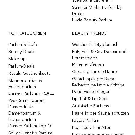
Yves Saint Laurent Y
Summer Mink - Parfum by
Drake
Huda Beauty Parfum
TOP KATEGORIEN
BEAUTY TRENDS
Parfum & Düfte
Welcher Farbtyp bin ich
Beauty Deals
EdP, EdT & Co.: Das sind die
Unterschiede
Make-up
Milien entfernen
Parfum-Deals
Glossing für die Haare
Rituals Geschenksets
Gesichtspflege: Diese
Männerparfum &
Reihenfolge ist die richtige
Herrenparfum
Dauerwelle pflegen
Damen Parfum im SALE
Lip Tint & Lip Stain
Yves Saint Laurent
Arabische Parfums
Damendüfte
Damenparfum &
Haare in der Sauna schützen
Frauenparfum
Festes Parfum
Damen Parfum Top 10
Haarausfall im Alter
Sol de Janeiro Parfum
Koffein gegen Haarausfall