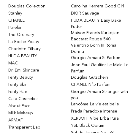
Douglas Collection
Carolina Herrera Good Girl
Stanley
DIOR Sauvage
CHANEL
HUDA BEAUTY Easy Bake
Puder
Purelei
Maison Francis Kurkdjian
The Ordinary
Baccarat Rouge 540
La Roche-Posay
Valentino Born In Roma
Charlotte Tilbury
Donna
HUDA BEAUTY
Giorgio Armani Si Parfum
MAC
Jean Paul Gaultier Le Male Le
Dr. Emi Skincare
Parfum
Fenty Beauty
Douglas Gutschein
Fenty Skin
CHANEL N°5 Parfum
Fenty Hair
Giorgio Armani Stronger with
you
Caia Cosmetics
Lancôme La vie est belle
About Face
Prada Paradoxe Intense
Milk Makeup
XERJOFF Vibe Erba Pura
ARMAF
YSL Black Opium
Transparent Lab
Sol de Janeiro No. 59