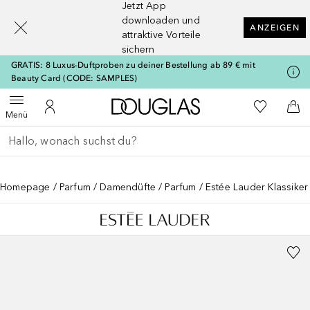
Jetzt App
[navigation.slideout.screenreader]
downloaden und
ANZEIGEN
attraktive Vorteile
sichern
GRATIS: 8 Luxus-Duftproben zu deiner Bestellung ab 89 € mit
Beauty Card (CODE: SAMPLES)
Zur Douglas Startseite
Zu Meiner 
Menü öffnen
Zu Meinem Kundenkonto
Zum
Menü
Gehe zurück
Suche ausführen
Homepage
Parfum
Damendüfte
Parfum
Estée Lauder Klassike