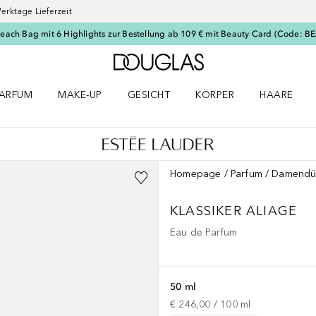
erktage Lieferzeit
Beach Bag mit 6 Highlights zur Bestellung ab 109 € mit Beauty Card (Code: 
Zur Douglas Startseite
ARFUM
MAKE-UP
GESICHT
KÖRPER
HAARE
ffnen
arfum Menü öffnen
Make-up Menü öffnen
Gesicht Menü öffnen
Körper Menü öffnen
Haare Menü
Homepage
Parfum
Damendü
KLASSIKER
ALIAGE
Eau de Parfum
50 ml
€ 246,00
 / 
100
ml