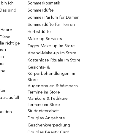
bin ich
Sommerkosmetik
 Das sind
Sommerdüfte
e
Sommer Parfum für Damen
Sommerdüfte für Herren
e Haare
Herbstdüfte
 Diese
Make-up-Services
ie richtige
Tages-Make-up im Store
gen
Abend-Make-up im Store
ain
Kostenlose Rituale im Store
ums
Gesichts- &
una
Körperbehandlungen im
Store
Augenbrauen & Wimpern
lter
Termine im Store
aarausfall
Maniküre & Pediküre
Termine im Store
Studentenrabatt
neiden
Douglas Angebote
Geschenkverpackung
Douglas Beauty Card