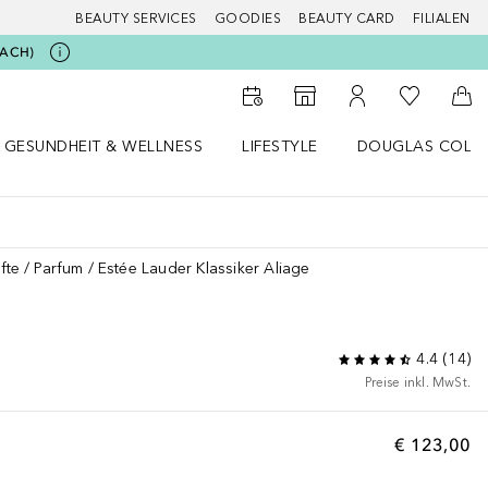
BEAUTY SERVICES
GOODIES
BEAUTY CARD
FILIALEN
BEACH)
Zu Meiner 
Zum Storefinder
Zu Meinem Kunde
Zum
GESUNDHEIT & WELLNESS
LIFESTYLE
DOUGLAS COLL
 öffnen
Gesundheit & Wellness Menü öffnen
Lifestyle Menü öffnen
Douglas Collecti
fte
Parfum
Estée Lauder Klassiker Aliage
4.4
(
14
)
Preise inkl. MwSt.
€ 123,00