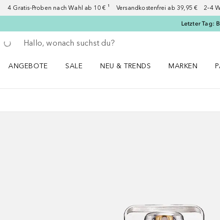
4 Gratis-Proben nach Wahl ab 10 € ¹ Versandkostenfrei ab 39,95 € 2–4 W
Letzter Tag: 
Gehe zurück
Suche ausführen
ANGEBOTE
SALE
NEU & TRENDS
MARKEN
P
Angebote Menü öffnen
Sale Menü öffnen
NEU & TRENDS Menü öffnen
MARKEN Menü ö
P