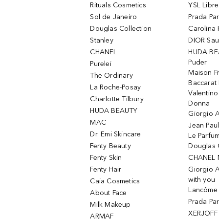
Rituals Cosmetics
YSL Libre
Sol de Janeiro
Prada Pa
Douglas Collection
Carolina 
Stanley
DIOR Sa
CHANEL
HUDA BE
Puder
Purelei
Maison Fr
The Ordinary
Baccarat
La Roche-Posay
Valentin
Charlotte Tilbury
Donna
HUDA BEAUTY
Giorgio A
MAC
Jean Paul
Dr. Emi Skincare
Le Parfu
Fenty Beauty
Douglas 
Fenty Skin
CHANEL 
Fenty Hair
Giorgio 
with you
Caia Cosmetics
Lancôme L
About Face
Prada Pa
Milk Makeup
XERJOFF 
ARMAF