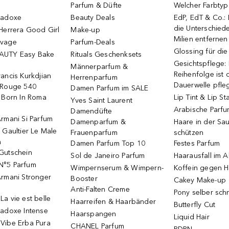
Parfum & Düfte
Welcher Farbtyp 
radoxe
Beauty Deals
EdP, EdT & Co.:
die Unterschied
Herrera Good Girl
Make-up
Milien entfernen
uvage
Parfum-Deals
Glossing für di
AUTY Easy Bake
Rituals Geschenksets
Gesichtspflege:
Männerparfum &
Reihenfolge ist d
ancis Kurkdjian
Herrenparfum
Dauerwelle pfle
 Rouge 540
Damen Parfum im SALE
o Born In Roma
Lip Tint & Lip St
Yves Saint Laurent
Arabische Parf
Damendüfte
rmani Si Parfum
Damenparfum &
Haare in der Sa
 Gaultier Le Male
Frauenparfum
schützen
m
Damen Parfum Top 10
Festes Parfum
Gutschein
Sol de Janeiro Parfum
Haarausfall im A
N°5 Parfum
Wimpernserum & Wimpern-
Koffein gegen H
Armani Stronger
Booster
Cakey Make-up
Anti-Falten Creme
Pony selber sch
a vie est belle
Haarreifen & Haarbänder
Butterfly Cut
radoxe Intense
Haarspangen
Liquid Hair
Vibe Erba Pura
CHANEL Parfum