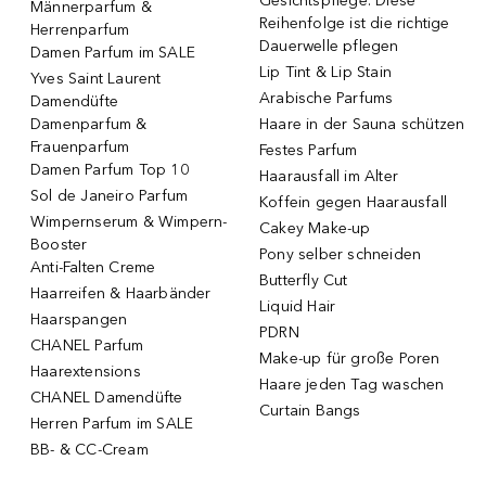
Gesichtspflege: Diese
Männerparfum &
Reihenfolge ist die richtige
Herrenparfum
Dauerwelle pflegen
Damen Parfum im SALE
Lip Tint & Lip Stain
Yves Saint Laurent
Arabische Parfums
Damendüfte
Damenparfum &
Haare in der Sauna schützen
Frauenparfum
Festes Parfum
Damen Parfum Top 10
Haarausfall im Alter
Sol de Janeiro Parfum
Koffein gegen Haarausfall
Wimpernserum & Wimpern-
Cakey Make-up
Booster
Pony selber schneiden
Anti-Falten Creme
Butterfly Cut
Haarreifen & Haarbänder
Liquid Hair
Haarspangen
PDRN
CHANEL Parfum
Make-up für große Poren
Haarextensions
Haare jeden Tag waschen
CHANEL Damendüfte
Curtain Bangs
Herren Parfum im SALE
BB- & CC-Cream