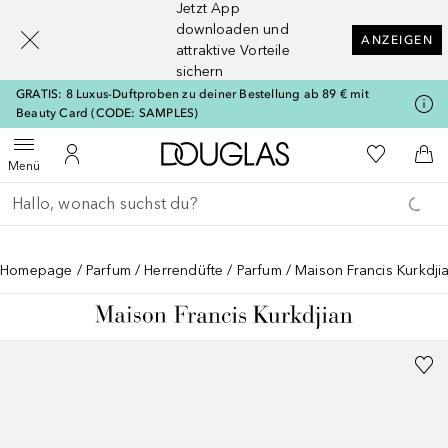
Jetzt App
[navigation.slideout.screenreader]
downloaden und
ANZEIGEN
attraktive Vorteile
sichern
GRATIS: 8 Luxus-Duftproben zu deiner Bestellung ab 89 € mit
Beauty Card (CODE: SAMPLES)
Zur Douglas Startseite
Zu Meiner 
Menü öffnen
Zu Meinem Kundenkonto
Zum
Menü
Gehe zurück
Suche ausführen
Homepage
Parfum
Herrendüfte
Parfum
Maison Francis Kurkdjia