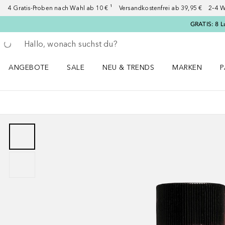
4 Gratis-Proben nach Wahl ab 10 € ¹ Versandkostenfrei ab 39,95 € 2–4 W
GRATIS: 8 L
Gehe zurück
Suche ausführen
ANGEBOTE
SALE
NEU & TRENDS
MARKEN
P
Angebote Menü öffnen
Sale Menü öffnen
NEU & TRENDS Menü öffnen
MARKEN Menü ö
P