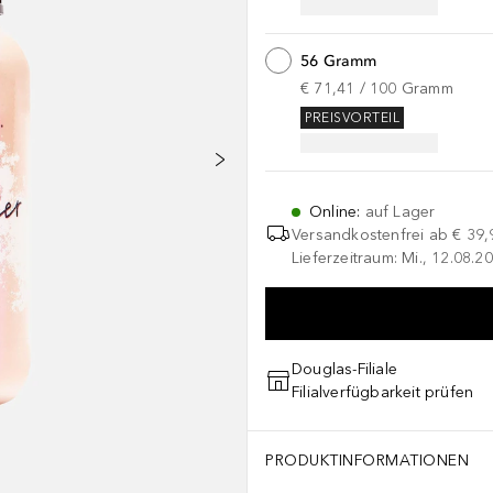
56 Gramm
€ 71,41
 / 
100
Gramm
PREISVORTEIL
Online
:
auf Lager
Versandkostenfrei ab
€ 39,
Lieferzeitraum: Mi., 12.08.20
Douglas-Filiale
Filialverfügbarkeit prüfen
PRODUKTINFORMATIONEN