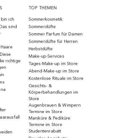
S
TOP THEMEN
bin ich
Sommerkosmetik
 Das sind
Sommerdüfte
e
Sommer Parfum für Damen
Sommerdüfte für Herren
e Haare
Herbstdüfte
 Diese
Make-up-Services
ie richtige
Tages-Make-up im Store
gen
Abend-Make-up im Store
ain
Kostenlose Rituale im Store
ums
Gesichts- &
una
Körperbehandlungen im
Store
Augenbrauen & Wimpern
lter
Termine im Store
aarausfall
Maniküre & Pediküre
Termine im Store
Studentenrabatt
neiden