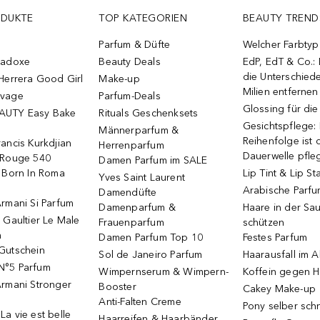
ODUKTE
TOP KATEGORIEN
BEAUTY TREND
Parfum & Düfte
Welcher Farbtyp 
radoxe
Beauty Deals
EdP, EdT & Co.:
die Unterschied
Herrera Good Girl
Make-up
Milien entfernen
uvage
Parfum-Deals
Glossing für di
AUTY Easy Bake
Rituals Geschenksets
Gesichtspflege:
Männerparfum &
Reihenfolge ist d
ancis Kurkdjian
Herrenparfum
Dauerwelle pfle
 Rouge 540
Damen Parfum im SALE
o Born In Roma
Lip Tint & Lip St
Yves Saint Laurent
Arabische Parf
Damendüfte
rmani Si Parfum
Damenparfum &
Haare in der Sa
 Gaultier Le Male
Frauenparfum
schützen
m
Damen Parfum Top 10
Festes Parfum
Gutschein
Sol de Janeiro Parfum
Haarausfall im A
N°5 Parfum
Wimpernserum & Wimpern-
Koffein gegen H
Armani Stronger
Booster
Cakey Make-up
Anti-Falten Creme
Pony selber sch
a vie est belle
Haarreifen & Haarbänder