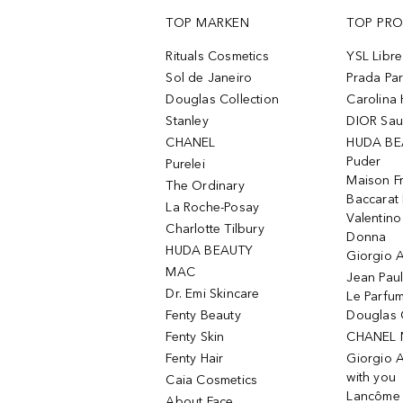
TOP MARKEN
TOP PR
Rituals Cosmetics
YSL Libre
Sol de Janeiro
Prada Pa
Douglas Collection
Carolina 
Stanley
DIOR Sa
CHANEL
HUDA BE
Puder
Purelei
Maison Fr
The Ordinary
Baccarat
La Roche-Posay
Valentin
Charlotte Tilbury
Donna
HUDA BEAUTY
Giorgio A
MAC
Jean Paul
Dr. Emi Skincare
Le Parfu
Fenty Beauty
Douglas 
Fenty Skin
CHANEL 
Fenty Hair
Giorgio 
with you
Caia Cosmetics
Lancôme L
About Face