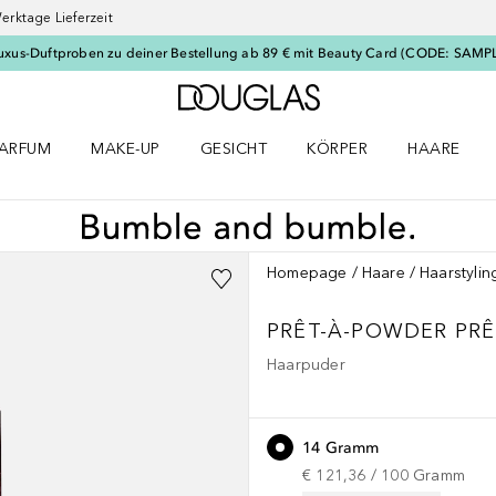
erktage Lieferzeit
uxus-Duftproben zu deiner Bestellung ab 89 € mit Beauty Card (CODE: SAMP
Zur Douglas Startseite
ARFUM
MAKE-UP
GESICHT
KÖRPER
HAARE
ffnen
arfum Menü öffnen
Make-up Menü öffnen
Gesicht Menü öffnen
Körper Menü öffnen
Haare Menü
Homepage
Haare
Haarstylin
PRÊT-À-POWDER
PR
Haarpuder
14 Gramm
€ 121,36
 / 
100
Gramm