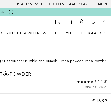
BEAUTY SERVICES
GOODIES
BEAUTY CARD
FILIALEN
LES)
Zu Meiner 
Zum Storefinder
Zu Meinem Kunde
Zum
GESUNDHEIT & WELLNESS
LIFESTYLE
DOUGLAS COLL
 öffnen
Gesundheit & Wellness Menü öffnen
Lifestyle Menü öffnen
Douglas Collecti
g
Haarpuder
Bumble and bumble. Prêt-à-powder Prêt-à-Powder
ÊT-À-POWDER
3.5
(
18
)
Preise inkl. MwSt.
€ 16,99