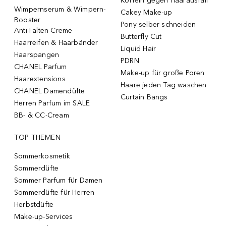
Koffein gegen Haarausfall
Wimpernserum & Wimpern-
Cakey Make-up
Booster
Pony selber schneiden
Anti-Falten Creme
Butterfly Cut
Haarreifen & Haarbänder
Liquid Hair
Haarspangen
PDRN
CHANEL Parfum
Make-up für große Poren
Haarextensions
Haare jeden Tag waschen
CHANEL Damendüfte
Curtain Bangs
Herren Parfum im SALE
BB- & CC-Cream
TOP THEMEN
Sommerkosmetik
Sommerdüfte
Sommer Parfum für Damen
Sommerdüfte für Herren
Herbstdüfte
Make-up-Services