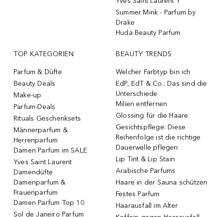
Yves Saint Laurent Y
Summer Mink - Parfum by
Drake
Huda Beauty Parfum
TOP KATEGORIEN
BEAUTY TRENDS
Parfum & Düfte
Welcher Farbtyp bin ich
Beauty Deals
EdP, EdT & Co.: Das sind die
Unterschiede
Make-up
Milien entfernen
Parfum-Deals
Glossing für die Haare
Rituals Geschenksets
Gesichtspflege: Diese
Männerparfum &
Reihenfolge ist die richtige
Herrenparfum
Dauerwelle pflegen
Damen Parfum im SALE
Lip Tint & Lip Stain
Yves Saint Laurent
Arabische Parfums
Damendüfte
Damenparfum &
Haare in der Sauna schützen
Frauenparfum
Festes Parfum
Damen Parfum Top 10
Haarausfall im Alter
Sol de Janeiro Parfum