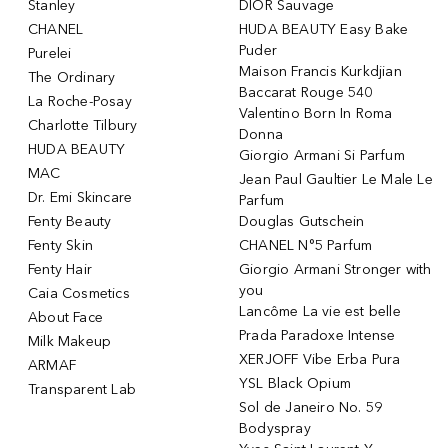
Stanley
DIOR Sauvage
CHANEL
HUDA BEAUTY Easy Bake
Puder
Purelei
Maison Francis Kurkdjian
The Ordinary
Baccarat Rouge 540
La Roche-Posay
Valentino Born In Roma
Charlotte Tilbury
Donna
HUDA BEAUTY
Giorgio Armani Si Parfum
MAC
Jean Paul Gaultier Le Male Le
Dr. Emi Skincare
Parfum
Fenty Beauty
Douglas Gutschein
Fenty Skin
CHANEL N°5 Parfum
Fenty Hair
Giorgio Armani Stronger with
you
Caia Cosmetics
Lancôme La vie est belle
About Face
Prada Paradoxe Intense
Milk Makeup
XERJOFF Vibe Erba Pura
ARMAF
YSL Black Opium
Transparent Lab
Sol de Janeiro No. 59
Bodyspray