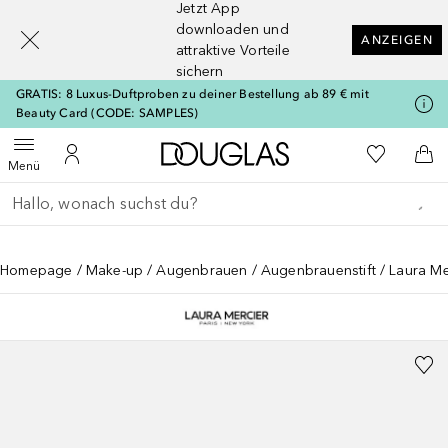
Jetzt App
[navigation.slideout.screenreader]
downloaden und
ANZEIGEN
attraktive Vorteile
sichern
GRATIS: 8 Luxus-Duftproben zu deiner Bestellung ab 89 € mit
Beauty Card (CODE: SAMPLES)
Zur Douglas Startseite
Zu Meiner 
Menü öffnen
Zu Meinem Kundenkonto
Zum
Menü
Gehe zurück
Suche ausführen
Homepage
Make-up
Augenbrauen
Augenbrauenstift
Laura Me