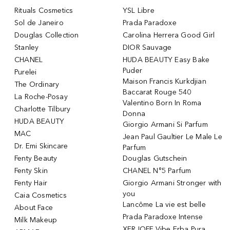
Rituals Cosmetics
YSL Libre
Sol de Janeiro
Prada Paradoxe
Douglas Collection
Carolina Herrera Good Girl
Stanley
DIOR Sauvage
CHANEL
HUDA BEAUTY Easy Bake
Puder
Purelei
Maison Francis Kurkdjian
The Ordinary
Baccarat Rouge 540
La Roche-Posay
Valentino Born In Roma
Charlotte Tilbury
Donna
HUDA BEAUTY
Giorgio Armani Si Parfum
MAC
Jean Paul Gaultier Le Male Le
Dr. Emi Skincare
Parfum
Fenty Beauty
Douglas Gutschein
Fenty Skin
CHANEL N°5 Parfum
Fenty Hair
Giorgio Armani Stronger with
you
Caia Cosmetics
Lancôme La vie est belle
About Face
Prada Paradoxe Intense
Milk Makeup
XERJOFF Vibe Erba Pura