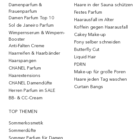
Damenparfum &
Haare in der Sauna schützen
Frauenparfum
Festes Parfum
Damen Parfum Top 10
Haarausfall im Alter
Sol de Janeiro Parfum
Koffein gegen Haarausfall
Wimpernserum & Wimpern-
Cakey Make-up
Booster
Pony selber schneiden
Anti-Falten Creme
Butterfly Cut
Haarreifen & Haarbänder
Liquid Hair
Haarspangen
PDRN
CHANEL Parfum
Make-up für große Poren
Haarextensions
Haare jeden Tag waschen
CHANEL Damendüfte
Curtain Bangs
Herren Parfum im SALE
BB- & CC-Cream
TOP THEMEN
Sommerkosmetik
Sommerdüfte
Sommer Parfum für Damen