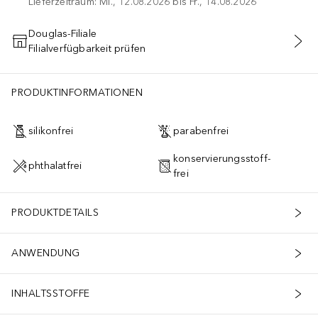
Lieferzeitraum: Mi., 12.08.2026 bis Fr., 14.08.2026
Douglas-Filiale
Filialverfügbarkeit prüfen
IN DEN WARENKORB
PRODUKTINFORMATIONEN
silikonfrei
parabenfrei
konservierungsstoff-
phthalatfrei
frei
PRODUKTDETAILS
ANWENDUNG
INHALTSSTOFFE