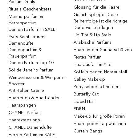
Parfum-Deals
Glossing für die Haare
Rituals Geschenksets
Gesichtspflege: Diese
Männerparfum &
Reihenfolge ist die richtige
Herrenparfum
Dauerwelle pflegen
Damen Parfum im SALE
Lip Tint & Lip Stain
Yves Saint Laurent
Arabische Parfums
Damendüfte
Damenparfum &
Haare in der Sauna schützen
Frauenparfum
Festes Parfum
Damen Parfum Top 10
Haarausfall im Alter
Sol de Janeiro Parfum
Koffein gegen Haarausfall
Wimpernserum & Wimpern-
Cakey Make-up
Booster
Pony selber schneiden
Anti-Falten Creme
Butterfly Cut
Haarreifen & Haarbänder
Liquid Hair
Haarspangen
PDRN
CHANEL Parfum
Make-up für große Poren
Haarextensions
Haare jeden Tag waschen
CHANEL Damendüfte
Curtain Bangs
Herren Parfum im SALE