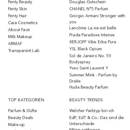
Fenty Beauty
Douglas Gutschein
Fenty Skin
CHANEL N°5 Parfum
Fenty Hair
Giorgio Armani Stronger with
you
Caia Cosmetics
Lancôme La vie est belle
About Face
Prada Paradoxe Intense
Milk Makeup
XERJOFF Vibe Erba Pura
ARMAF
YSL Black Opium
Transparent Lab
Sol de Janeiro No. 59
Bodyspray
Yves Saint Laurent Y
Summer Mink - Parfum by
Drake
Huda Beauty Parfum
TOP KATEGORIEN
BEAUTY TRENDS
Parfum & Düfte
Welcher Farbtyp bin ich
Beauty Deals
EdP, EdT & Co.: Das sind die
Unterschiede
Make-up
Milien entfernen