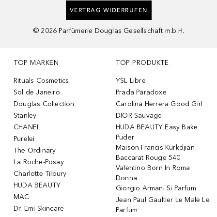
VERTRAG WIDERRUFEN
©
2026
Parfümerie Douglas Gesellschaft m.b.H.
TOP MARKEN
TOP PRODUKTE
Rituals Cosmetics
YSL Libre
Sol de Janeiro
Prada Paradoxe
Douglas Collection
Carolina Herrera Good Girl
Stanley
DIOR Sauvage
CHANEL
HUDA BEAUTY Easy Bake
Puder
Purelei
Maison Francis Kurkdjian
The Ordinary
Baccarat Rouge 540
La Roche-Posay
Valentino Born In Roma
Charlotte Tilbury
Donna
HUDA BEAUTY
Giorgio Armani Si Parfum
MAC
Jean Paul Gaultier Le Male Le
Dr. Emi Skincare
Parfum